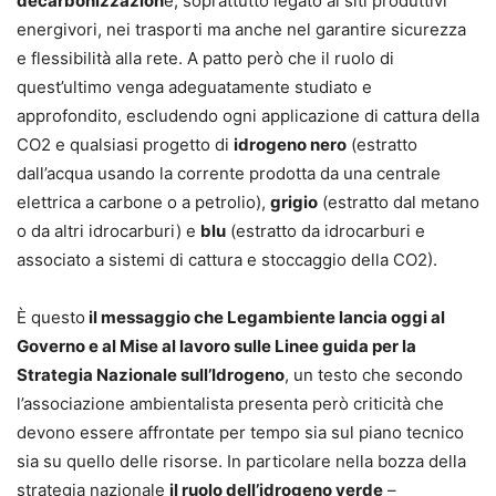
decarbonizzazion
e, soprattutto legato ai siti produttivi
energivori, nei trasporti ma anche nel garantire sicurezza
e flessibilità alla rete. A patto però che il ruolo di
quest’ultimo venga adeguatamente studiato e
approfondito, escludendo ogni applicazione di cattura della
CO2 e qualsiasi progetto di
idrogeno nero
(estratto
dall’acqua usando la corrente prodotta da una centrale
elettrica a carbone o a petrolio),
grigio
(estratto dal metano
o da altri idrocarburi) e
blu
(estratto da idrocarburi e
associato a sistemi di cattura e stoccaggio della CO2).
È questo
il messaggio che Legambiente lancia oggi al
Governo e al Mise al lavoro sulle Linee guida per la
Strategia Nazionale sull’Idrogeno
, un testo che secondo
l’associazione ambientalista presenta però criticità che
devono essere affrontate per tempo sia sul piano tecnico
sia su quello delle risorse. In particolare nella bozza della
strategia nazionale
il ruolo dell’idrogeno verde
–