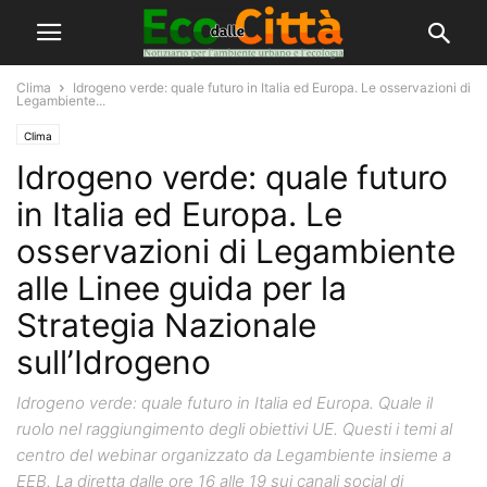
Clima
Idrogeno verde: quale futuro in Italia ed Europa. Le osservazioni di
Legambiente...
Clima
Idrogeno verde: quale futuro
in Italia ed Europa. Le
osservazioni di Legambiente
alle Linee guida per la
Strategia Nazionale
sull’Idrogeno
Idrogeno verde: quale futuro in Italia ed Europa. Quale il
ruolo nel raggiungimento degli obiettivi UE. Questi i temi al
centro del webinar organizzato da Legambiente insieme a
EEB. La diretta dalle ore 16 alle 19 sui canali social di