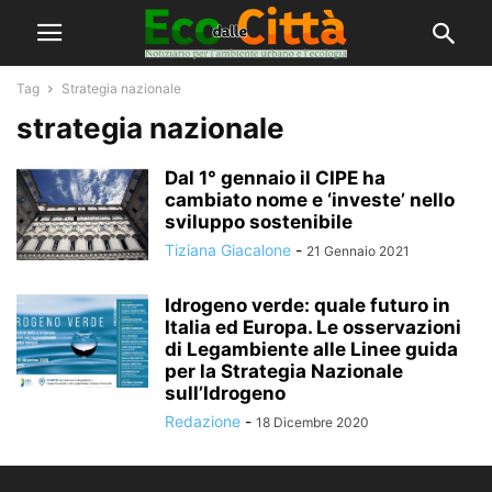
Tag
Strategia nazionale
strategia nazionale
Dal 1° gennaio il CIPE ha
cambiato nome e ‘investe’ nello
sviluppo sostenibile
Tiziana Giacalone
-
21 Gennaio 2021
Idrogeno verde: quale futuro in
Italia ed Europa. Le osservazioni
di Legambiente alle Linee guida
per la Strategia Nazionale
sull’Idrogeno
Redazione
-
18 Dicembre 2020