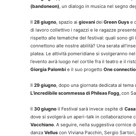
(bandoneon)
, un dialogo in musica nel segno deg
Il
28 giugno
, spazio ai
giovani
dei
Green Guys
e d
di lavoro collettivo i ragazzi e le ragazze present
rispetto alle tematiche del festival: quali sono g
connettono alle nostre abilità? Una serata all’ins
platea. Le attività pomeridiane si svolgeranno ne
l’evento avrà luogo nel cortile fra il teatro e il ri
Giorgia Palombi
e il suo progetto
One connectio
Il
29 giugno
, dopo una giornata dedicata al tema d
L’incredibile scommessa di Phileas Fogg,
con Sa
Il
30 giugno
il Festival sarà invece ospite di
Casa
dove si svolgerà un aperi-talk in collaborazione c
Vacchiano
. A seguire, nella suggestiva cornice de
danza
Vellus
con Viviana Pacchin, Sergio Sartori, 