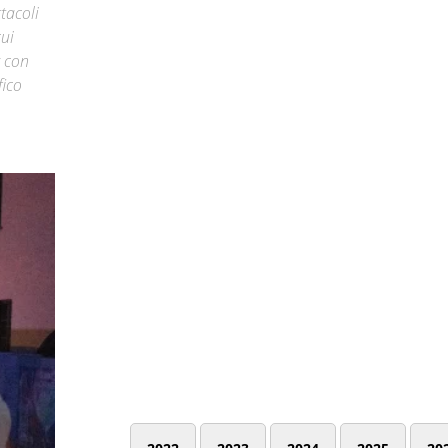
tacoli
cui
k con
fico