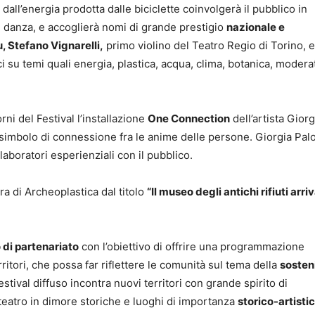
dall’energia prodotta dalle biciclette coinvolgerà il pubblico in
 e danza, e accoglierà nomi di grande prestigio
nazionale e
, Stefano Vignarelli,
primo violino del Teatro Regio di Torino, e
ici su temi quali energia, plastica, acqua, clima, botanica, moderat
ni del Festival l’installazione
One Connection
dell’artista Giorg
, simbolo di connessione fra le anime delle persone. Giorgia Pal
laboratori esperienziali con il pubblico.
stra di Archeoplastica dal titolo
“Il museo degli antichi rifiuti arriv
 di partenariato
con l’obiettivo di offrire una programmazione
erritori, che possa far riflettere le comunità sul tema della
sosteni
tival diffuso incontra nuovi territori con grande spirito di
teatro in dimore storiche e luoghi di importanza
storico-artistic