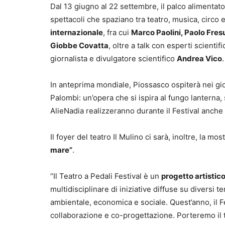
Dal 13 giugno al 22 settembre, il palco alimentato 
spettacoli che spaziano tra teatro, musica, circo
internazionale
, fra cui
Marco Paolini, Paolo Fresu
Giobbe Covatta
, oltre a talk con esperti scientif
giornalista e divulgatore scientifico
Andrea Vico
.
In anteprima mondiale, Piossasco ospiterà nei gior
Palombi: un’opera che si ispira al fungo lanterna
AlieNadia realizzeranno durante il Festival anche 
Il foyer del teatro Il Mulino ci sarà, inoltre, la mo
mare”
.
“Il Teatro a Pedali Festival è un
progetto artistico
multidisciplinare di iniziative diffuse su diversi t
ambientale, economica e sociale. Quest’anno, il Fes
collaborazione e co-progettazione. Porteremo il 