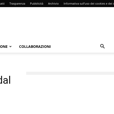
atti
Trasparenza
Pubblicità
Archivio
Informativa sull’uso dei cookies e dei d
IONE
COLLABORAZIONI
dal