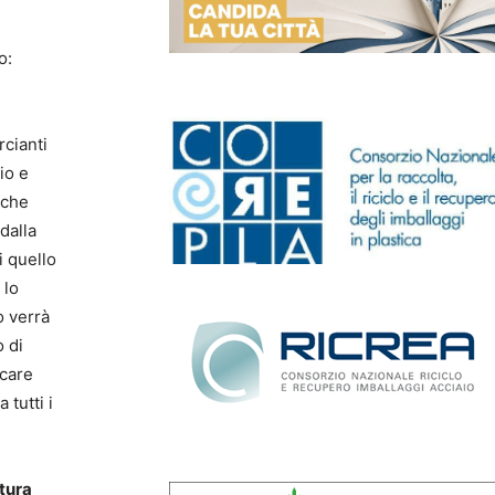
o:
rcianti
io e
 che
dalla
i quello
 lo
o verrà
o di
ocare
tutti i
tura