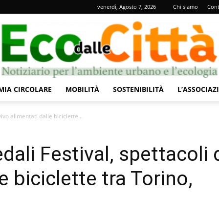
venerdì, Agosto 7, 2026
Chi siamo
Cont
IA CIRCOLARE
MOBILITÀ
SOSTENIBILITÀ
L’ASSOCIAZ
Eco
ivo alimentati dalle biciclette...
dali Festival, spettacoli 
e biciclette tra Torino,
dalle