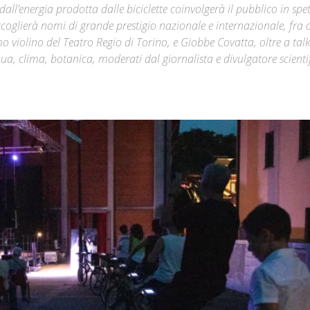
all’energia prodotta dalle biciclette coinvolgerà il pubblico in spet
ccoglierà nomi di grande prestigio nazionale e internazionale, fra 
Città
o violino del Teatro Regio di Torino, e Giobbe Covatta, oltre a tal
cqua, clima, botanica, moderati dal giornalista e divulgatore scienti