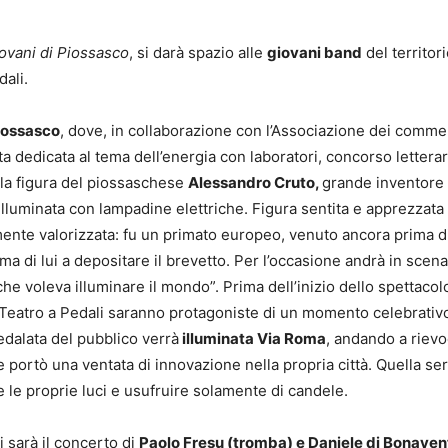
ovani di Piossasco
, si darà spazio alle
giovani band
del territori
dali.
Piossasco
, dove, in collaborazione con l’Associazione dei comme
a dedicata al tema dell’energia con laboratori, concorso letterar
alla figura del piossaschese
Alessandro Cruto,
grande inventore
 illuminata con lampadine elettriche. Figura sentita e apprezzata 
ente valorizzata: fu un primato europeo, venuto ancora prima d
a di lui a depositare il brevetto. Per l’occasione andrà in scena
he voleva illuminare il mondo”. Prima dell’inizio dello spettacol
el Teatro a Pedali saranno protagoniste di un momento celebrativ
edalata del pubblico verrà
illuminata Via Roma
, andando a riev
ortò una ventata di innovazione nella propria città. Quella sera 
e le proprie luci e usufruire solamente di candele.
ci sarà il concerto di
Paolo Fresu (tromba) e Daniele di Bonaven