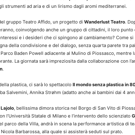
li strumenti ad aria e di un lirismo dagli aromi mediterranei.
el gruppo Teatro Affido, un progetto di
Wanderlust Teatro
. Do
eranno, coinvolgendo anche un gruppo di cittadini, il loro punto 
li interessi e i desideri che ci spingono al cambiamento? Come si
egna della condivisione e del dialogo, senza quarta parete tra pa
l Parco Baden Powell adiacente al Mulino di Piossasco, mentre l
storante. La giornata sarà impreziosita dalla collaborazione con l’a
n
.
ella plastica, ci sarà lo spettacolo
Il mondo senza plastica in 80
ba Salvemini, Annika Strøhm (adatto anche ai bambini dai 4 anni
 Lajolo
, bellissima dimora storica nel Borgo di San Vito di Pioss
on l’Università Statale di Milano e l’intervento dello scienziato
G
l parco della Villa, andrà in scena la performance artistica di te
Nicola Barbarossa, alla quale si assisterà seduti sul prato.