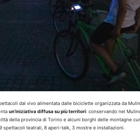
pettacoli dal vivo alimentata dalle biciclette organizzata da Muli
venta
un’iniziativa diffusa su più territori
: conservando nel Mulin
città della provincia di Torino e alcuni borghi delle montagne cu
9 spettacoli teatrali, 8 aperi-talk, 3 mostre e installazioni.