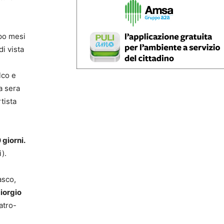
po mesi
di vista
lco e
a sera
rtista
 giorni.
).
asco,
iorgio
atro-