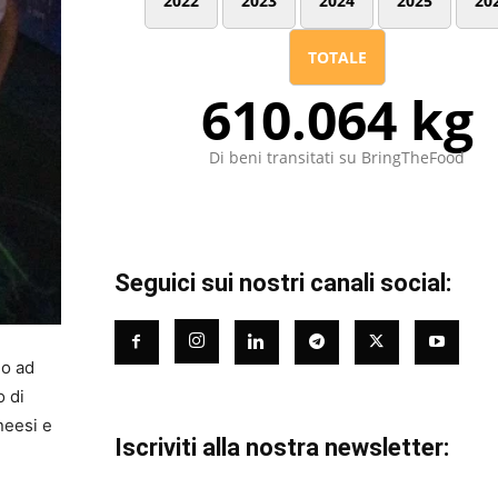
2022
2023
2024
2025
20
TOTALE
610.064 kg
Di beni transitati su BringTheFood
Seguici sui nostri canali social:
no ad
o di
neesi e
Iscriviti alla nostra newsletter: