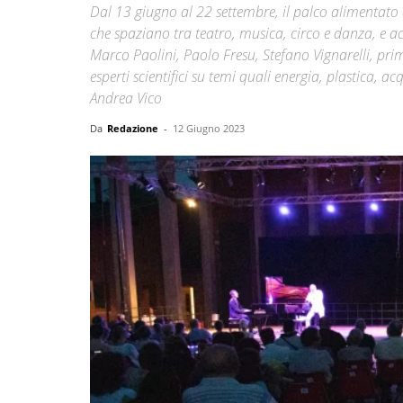
Dal 13 giugno al 22 settembre, il palco alimentato d
che spaziano tra teatro, musica, circo e danza, e a
Marco Paolini, Paolo Fresu, Stefano Vignarelli, prim
esperti scientifici su temi quali energia, plastica, a
Andrea Vico
Da
Redazione
-
12 Giugno 2023