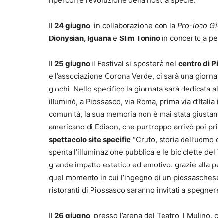
ripercorre l’evoluzione della nostra specie.
Il
24 giugno
, in collaborazione con la
Pro-loco Gi
Dionysian, Iguana
e
Slim Tonino
in concerto a pe
Il
25 giugno
il Festival si sposterà nel
centro di 
e l’associazione Corona Verde, ci sarà una giornat
giochi. Nello specifico la giornata sarà dedicata 
illuminò, a Piossasco, via Roma, prima via d’Italia
comunità, la sua memoria non è mai stata giustam
americano di Edison, che purtroppo arrivò poi prim
spettacolo site specific
“Cruto, storia dell’uomo c
spenta l’illuminazione pubblica e le biciclette d
grande impatto estetico ed emotivo: grazie alla p
quel momento in cui l’ingegno di un piossaschese p
ristoranti di Piossasco saranno invitati a spegner
Il
26 giugno
, presso l’arena del Teatro il Mulino, 