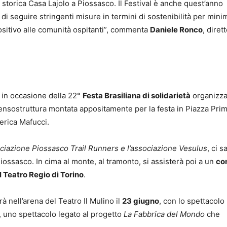
 storica Casa Lajolo a Piossasco. Il Festival è anche quest’anno
di seguire stringenti misure in termini di sostenibilità per mini
positivo alle comunità ospitanti”, commenta
Daniele Ronco
, diret
in occasione della 22°
Festa Brasiliana di solidarietà
organizza
tensostruttura montata appositamente per la festa in Piazza Prim
derica Mafucci.
ciazione Piossasco Trail Runners e l’associazione Vesulus
, ci s
Piossasco. In cima al monte, al tramonto, si assisterà poi a un
co
l Teatro Regio di Torino
.
rà nell’arena del Teatro Il Mulino il
23 giugno
, con lo spettacolo
, uno spettacolo legato al progetto
La Fabbrica del Mondo
che