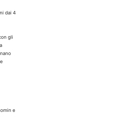
ni dai 4
con gli
a
gnano
ue
acomin e