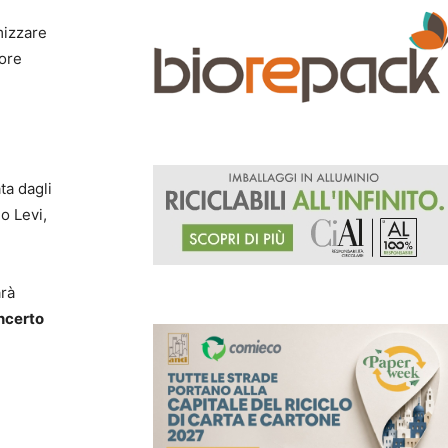
mizzare
tore
ta dagli
o Levi,
arà
ncerto