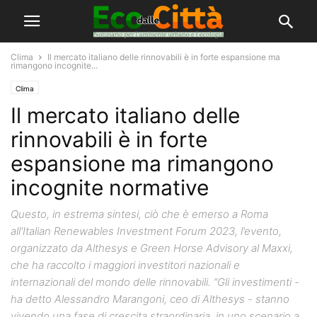
Clima
Il mercato italiano delle rinnovabili è in forte espansione ma
rimangono incognite...
Clima
Il mercato italiano delle
rinnovabili è in forte
espansione ma rimangono
incognite normative
Questo, in estrema sintesi, ciò che è emerso a Roma
all'Italian Renewables Investment Forum 2023, l’evento,
organizzato da Althesys e Green Horse Advisory al Maxxi,
che ha raccolto i maggiori investitori nazionali e
internazionali del mondo delle rinnovabili. “Gli investimenti -
ha detto Alessandro Marangoni, ceo di Althesys - stanno
vivendo una fase di crescita straordinaria, in uno scenario a