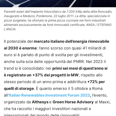
Pannelli solari dell'impianto fotovoltaico da 7.200 kWp della ditta Roncadin,
inaugurato a Meduno, Pordenone, 22 luglio 2011. La ditta, specializzata in
pizze surgelate, ha sfornato la prima pizza cucinata nei forni industriali
alimentati esclusivamente da fonti rinnovabili certificate. ANSA / STEFANO
LANCIA
Il potenziale del
mercato italiano dell’energia rinnovabile
al 2030
è enorme
: l’anno scorso con quasi 41 miliardi di
euro si è parlato di punto di svolta per gli investimenti,
anche sulla scia delle opportunità del PNRR. Nel 2023 il
trend si è consolidato: nei
primi sei mesi di quest’anno si
è registrato un
+37% dei progetti in MW
, rispetto allo
stesso periodo di un anno prima e addirittura
+72% per
quelli di storage
. È quanto emerso il 5 ottobre a Roma
all’
Italian Renewables Investment Forum 2023
,
l’evento,
organizzato da
Althesys
e
Green Horse Advisory
al Maxxi,
che ha raccolto i maggiori investitori nazionali e
internazionali del mondo delle rinnovabili.