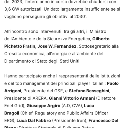
del 2023, l’intero anno in corso dovrebbe chiudersi con
3,6 GW autorizzati. Un dato largamente insufficiente se si
vogliono perseguire gli obiettivi al 2030”.
All’incontro sono intervenuti, tra gli altri, il Ministro
dell’Ambiente e della Sicurezza Energetica,
Gilberto
Pichetto Fratin
,
Jose W. Fernandez
, Sottosegretario alla
Crescita economica, all’energia e all’ambiente del
Dipartimento di Stato degli Stati Uniti.
Hanno partecipato anche i rappresentanti delle istituzioni
e del top management dei principali player italiani:
Paolo
Arrigoni
, Presidente del GSE, e
Stefano Besseghini
,
Presidente di ARERA,
Gianni Vittorio Armani
(Direttore
Enel Grid),
Giuseppe Argirò
(A.D, CVA),
Luca
Bragoli
(Chief Regulatory and Public Affairs Officer
ERG),
Luca
Dal Fabbro
(Presidente Iren),
Francesco Del
Pizzo
(Direttore Strategie di Sviluppo Rete e