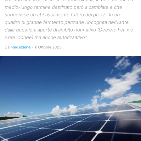
medio-lungo termine destinato però a cambiare e che
suggerisce un abbassamento futuro dei prezzi. In un
quadro di grande fermento permane l’incognita derivante
dalle questioni aperte di ambito normativo (Decreto Fer-x e
Aree Idonee) ma anche autorizzativo"
Da
Redazione
-
6 Ottobre 2023