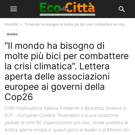
Mobilità
“Il mondo ha bisogno di molte più bici per combattere la crisi...
Mobilità
“Il mondo ha bisogno di
molte più bici per combattere
la crisi climatica”. Lettera
aperta delle associazioni
europee ai governi della
Cop26
FIAB-Federazione Italiana Ambiente e Bicicletta, insieme a
ECF - European Cyclists’ Federation e a una coalizione
globale di oltre 60 organizzazioni pro-bici, rende pubblica la
lettera aperta inviata in questi giorni ai leader e ai Ministri dei