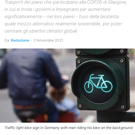
Trasporti dei paesi che partecipano alla COP26 di Glasgow,
in cui si invita i governi a impegnarsi per aumentare
significativamente - nei loro paesi - l’uso della bicicletta
quale mezzo alternativo realmente sostenibile, per poter
centrare gli obiettivi climatici globali
Da
Redazione
-
2 Novembre 2021
Traffic light bike sign in Germany with man riding his bike on the background