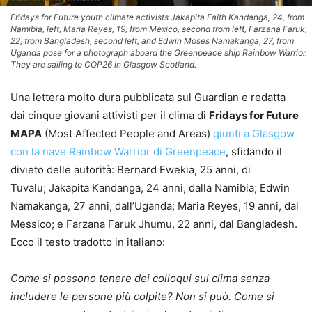
Fridays for Future youth climate activists Jakapita Faith Kandanga, 24, from
Namibia, left, Maria Reyes, 19, from Mexico, second from left, Farzana Faruk,
22, from Bangladesh, second left, and Edwin Moses Namakanga, 27, from
Uganda pose for a photograph aboard the Greenpeace ship Rainbow Warrior.
They are sailing to COP26 in Glasgow Scotland.
Una lettera molto dura pubblicata sul Guardian e redatta
dai cinque giovani attivisti per il clima di
Fridays for Future
MAPA
(Most Affected People and Areas)
giunti a Glasgow
con la nave Rainbow Warrior di Greenpeace
, sfidando il
divieto delle autorità: Bernard Ewekia, 25 anni, di
Tuvalu; Jakapita Kandanga, 24 anni, dalla Namibia; Edwin
Namakanga, 27 anni, dall’Uganda; Maria Reyes, 19 anni, dal
Messico; e Farzana Faruk Jhumu, 22 anni, dal Bangladesh.
Ecco il testo tradotto in italiano:
Come si possono tenere dei colloqui sul clima senza
includere le persone più colpite? Non si può. Come si