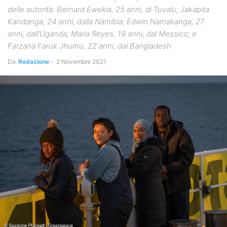
delle autorità: Bernard Ewekia, 25 anni, di Tuvalu; Jakapita
Kandanga, 24 anni, dalla Namibia; Edwin Namakanga, 27
anni, dall'Uganda; Maria Reyes, 19 anni, dal Messico; e
Farzana Faruk Jhumu, 22 anni, dal Bangladesh
Da
Redazione
-
2 Novembre 2021