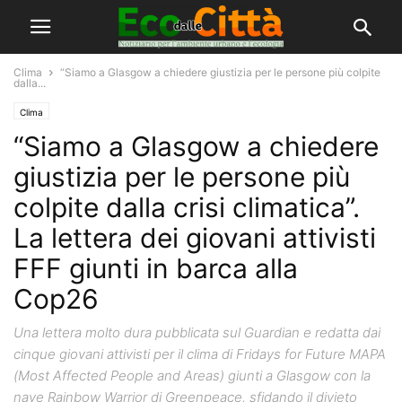
Clima
“Siamo a Glasgow a chiedere giustizia per le persone più colpite
dalla...
Clima
“Siamo a Glasgow a chiedere
giustizia per le persone più
colpite dalla crisi climatica”.
La lettera dei giovani attivisti
FFF giunti in barca alla
Cop26
Una lettera molto dura pubblicata sul Guardian e redatta dai
cinque giovani attivisti per il clima di Fridays for Future MAPA
(Most Affected People and Areas) giunti a Glasgow con la
nave Rainbow Warrior di Greenpeace, sfidando il divieto