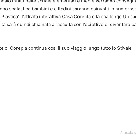
nnaio infatti nelle scuole elementari e medie verranno consegnat
l’anno scolastico bambini e cittadini saranno coinvolti in numeros
lastica”, l’attività interattiva Casa Corepla e la challenge Un sa
ità sarà quindi chiamata a raccolta con l’obiettivo di diventare pa
e di Corepla continua così il suo viaggio lungo tutto lo Stivale
lia.
Articolo 