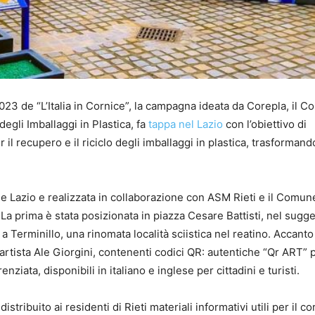
23 de “L’Italia in Cornice”, la campagna ideata da Corepla, il C
degli Imballaggi in Plastica, fa
tappa nel Lazio
con l’obiettivo di
r il recupero e il riciclo degli imballaggi in plastica, trasformando
ne Lazio e realizzata in collaborazione con ASM Rieti e il Comun
 La prima è stata posizionata in piazza Cesare Battisti, nel sugg
a Terminillo, una rinomata località sciistica nel reatino. Accanto
all’artista Ale Giorgini, contenenti codici QR: autentiche “Qr ART” 
enziata, disponibili in italiano e inglese per cittadini e turisti.
tribuito ai residenti di Rieti materiali informativi utili per il co