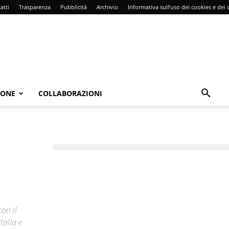
atti
Trasparenza
Pubblicità
Archivio
Informativa sull’uso dei cookies e dei d
IONE
COLLABORAZIONI
on il
talia e