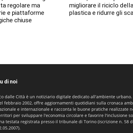
lta regolare ma
migliorare il riciclo dell
erie e piattaforme
plastica e ridurre gli sca
giche chiuse
u di noi
co dalle Città è un notiziario digitale dedicato all'ambiente urbano
el febbraio 2002, offre aggiornamenti quotidiani sulla cronaca amb
azionale e internazionale e racconta le buone pratiche realizzate n
erritori per sviluppare l'economia circolare e favorire l'inclusione so
na testata registrata presso il tribunale di Torino (iscrizione n. 58 d
2.05.2007).