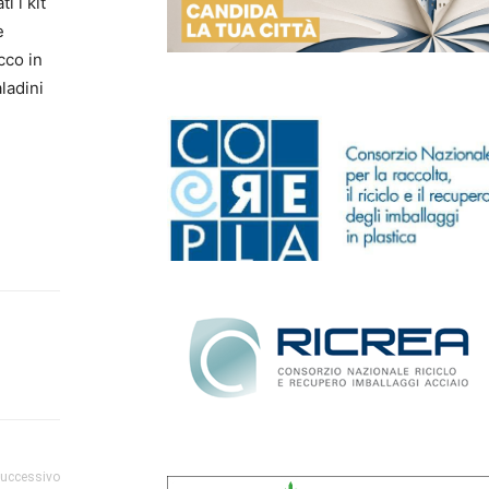
i i kit
e
cco in
ladini
successivo