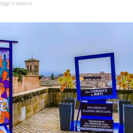
laggi in plastica
Città