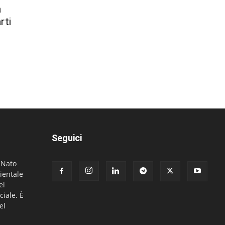
a
rti
Seguici
. Nato
ientale
ei
ciale. È
el