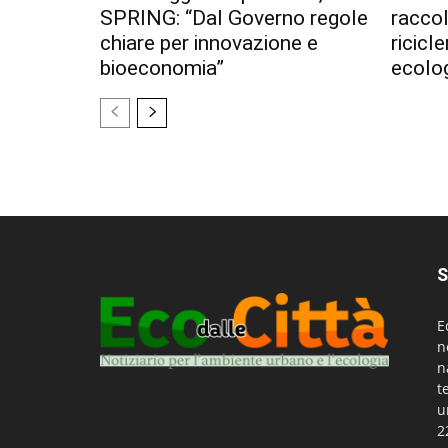
SPRING: “Dal Governo regole
racco
chiare per innovazione e
ricicl
bioeconomia”
ecolo
S
E
n
n
t
u
2