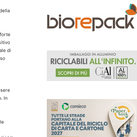
della
forte
itivo
ale di
rso
ssere
. In
le