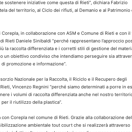
e sostenere iniziative come questa di Rieti”, dichiara Fabrizio
ela del territorio, al Ciclo dei rifiuti, al Demanio e al Patrimonio 
 Corepla, in collaborazione con ASM e Comune di Rieti e con il 
 di Rieti Daniele Sinibaldi “perché rappresentano l’approccio pos
a raccolta differenziata e i corretti stili di gestione del materi
sono un obiettivo condiviso che intendiamo perseguire sia attrave
ive di promozione e informazione”.
rzio Nazionale per la Raccolta, il Riciclo e il Recupero degli
M Rieti, Vincenzo Regnini “perché siamo determinati a porre in e
nere i volumi di raccolta differenziata anche nel nostro territorio
er il riutilizzo della plastica”.
ata con Corepla nel comune di Rieti. Grazie alla collaborazione del
ensibilizzazione ambientale tout court che si realizzerà attraverso