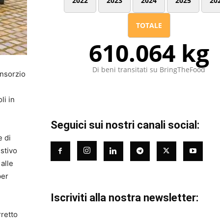
2022
2023
2024
2025
20
TOTALE
610.064 kg
Di beni transitati su BringTheFood
onsorzio
li in
Seguici sui nostri canali social:
e di
estivo
 alle
per
Iscriviti alla nostra newsletter:
rretto