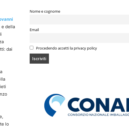
Nome e cognome
ovanni
 e della
Email
i
za
Procedendo accetti la privacy policy
ti: dai
za
lla
ieti
enzo
e,
te lo