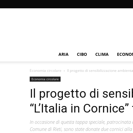
ARIA
CIBO
CLIMA
ECONOM
Economia circolare
Il progetto di sensibilizzazione ambiental
Economia circolare
Il progetto di sens
“L’Italia in Cornice”
In occasione di questa tappa speciale, patrocinata d
Comune di Rieti, sono state donate due cornici alla R