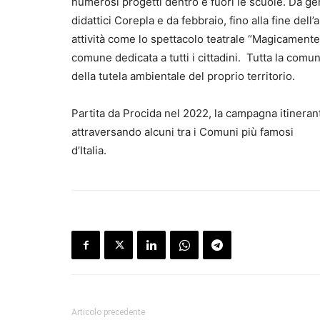
numerosi progetti dentro e fuori le scuole. Da ge
didattici Corepla e da febbraio, fino alla fine del
attività come lo spettacolo teatrale “Magicamente P
comune dedicata a tutti i cittadini. Tutta la comun
della tutela ambientale del proprio territorio.
Partita da Procida nel 2022, la campagna itinerant
attraversando alcuni tra i Comuni più famosi
d’Ita
Articolo precedente