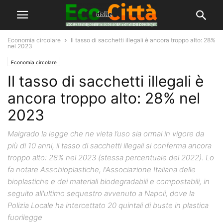
Economia circolare
Il tasso di sacchetti illegali è ancora troppo alto: 28%
nel 2023
Economia circolare
Il tasso di sacchetti illegali è
ancora troppo alto: 28% nel
2023
Malgrado la legge che ne vieta l’uso sia ormai in vigore da
più di 10 anni, il tasso di sacchetti illegali si conferma ancora
troppo alto: 28% nel 2023 (stessa percentuale del 2022). Lo
fa notare Assobioplastiche, l'Associazione Italiana delle
bioplastiche e dei materiali biodegradabili e compostabili, in
seguito all'ultimo sequestro avvenuto a Napoli, dove la
Polizia Locale ha intercettato 20 quintali di buste in plastica
fuorilegge