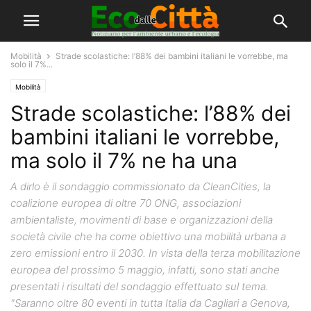
Mobilità
Strade scolastiche: l’88% dei bambini italiani le vorrebbe, ma
solo il 7%...
Mobilità
Strade scolastiche: l’88% dei
bambini italiani le vorrebbe,
ma solo il 7% ne ha una
A dirlo è il sondaggio commissionato da CleanCities, la
coalizione europea di oltre 70 ONG, associazioni
ambientaliste, movimenti di base e organizzazioni della
società civile che ha come obiettivo una mobilità urbana a
zero emissioni entro il 2030. In vista della terza mobilitazione
europea del prossimo 5 maggio, infatti, sono stati anche
presentati i risultati del sondaggio effettuato sul tema.
"Saranno oltre 80 eventi in tutta Italia da Cagliari a Genova,