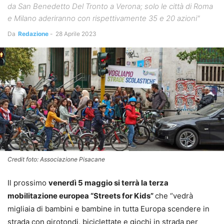
da San Benedetto Del Tronto a Verona; solo le città di Roma
e Milano aderiranno con rispettivamente 35 e 20 azioni"
Da
Redazione
-
28 Aprile 2023
Credit foto: Associazione Pisacane
Il prossimo
venerdì 5 maggio si terrà la terza
mobilitazione europea “Streets for Kids”
che “vedrà
migliaia di bambini e bambine in tutta Europa scendere in
strada con girotondi, biciclettate e giochi in strada per