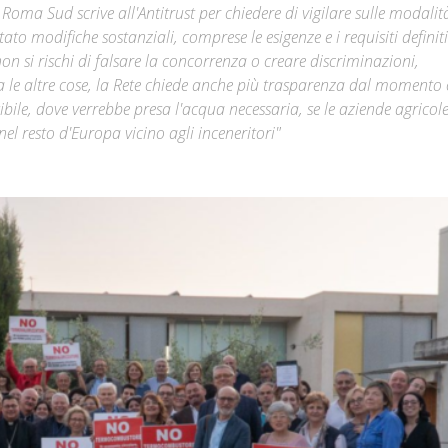
Roma Sud scrive all'Antitrust per chiedere di vigilare sulle modalit
ato modifiche sostanziali, comprese le esigenze e i requisiti definiti
Città
 non si rischi di falsare la concorrenza o creare discriminazioni,
a le altre cose, la Rete chiede anche più trasparenza dal momento 
ibile, dove verrebbe presa l'acqua necessaria, se le aziende agricole
l resto d'Europa vicino agli inceneritori"