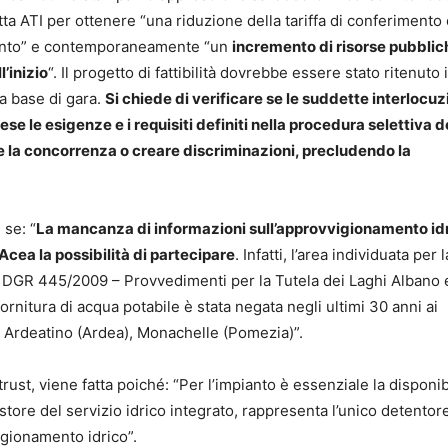
ta ATI per ottenere “una riduzione della tariffa di conferimento
imento” e contemporaneamente “un
incremento di risorse pubblich
l’inizio
“. Il progetto di fattibilità dovrebbe essere stato ritenuto
a base di gara.
Si chiede di verificare se le suddette interlocuz
 le esigenze e i requisiti definiti nella procedura selettiva d
sare la concorrenza o creare discriminazioni, precludendo la
 se: “
La mancanza di informazioni sull’approvvigionamento id
Acea la possibilità di partecipare
. Infatti, l’area individuata per l
la DGR 445/2009 – Provvedimenti per la Tutela dei Laghi Albano 
 fornitura di acqua potabile è stata negata negli ultimi 30 anni ai
io Ardeatino (Ardea), Monachelle (Pomezia)”.
rust, viene fatta poiché: “Per l’impianto è essenziale la disponibi
store del servizio idrico integrato, rappresenta l’unico detentor
igionamento idrico”.