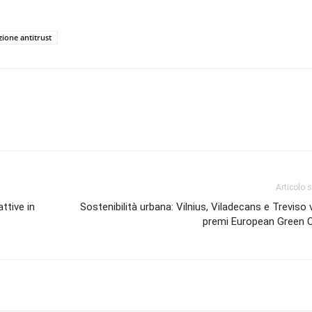
zione antitrust
Articolo 
ttive in
Sostenibilità urbana: Vilnius, Viladecans e Treviso 
premi European Green C