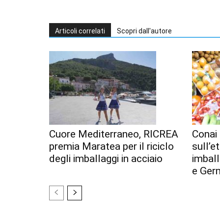
Articoli correlati
Scopri dall'autore
Cuore Mediterraneo, RICREA
Conai 
premia Maratea per il riciclo
sull’e
degli imballaggi in acciaio
imball
e Ger