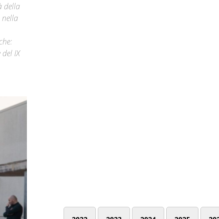
à della
 nella
che:
 del IX