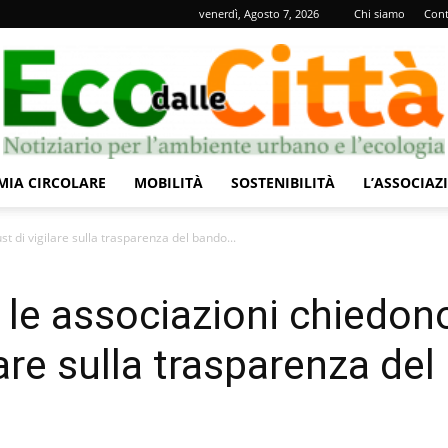
venerdì, Agosto 7, 2026
Chi siamo
Cont
IA CIRCOLARE
MOBILITÀ
SOSTENIBILITÀ
L’ASSOCIAZ
Eco
st di vigilare sulla trasparenza del bando...
 le associazioni chiedon
ilare sulla trasparenza del
dalle