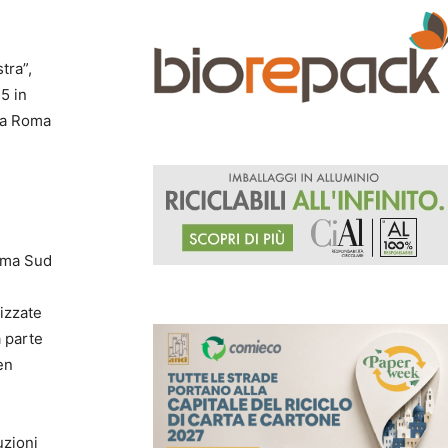
tra”,
5 in
ela Roma
Roma Sud
lizzate
a parte
en
uzioni