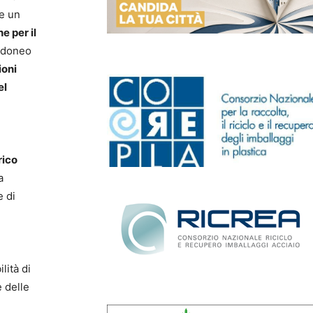
 e un
e per il
 idoneo
ioni
el
rico
a
e di
lità di
e delle