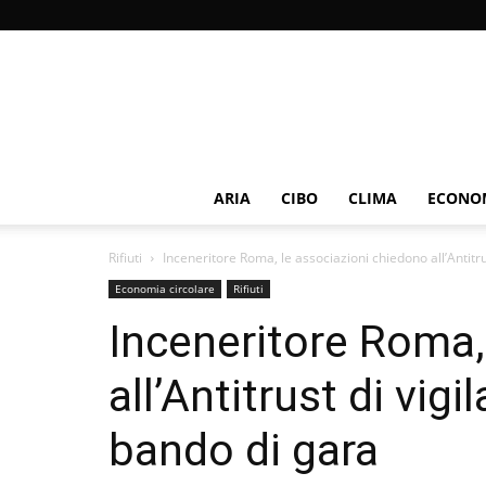
ARIA
CIBO
CLIMA
ECONOM
Rifiuti
Inceneritore Roma, le associazioni chiedono all’Antitru
Economia circolare
Rifiuti
Inceneritore Roma,
all’Antitrust di vig
bando di gara