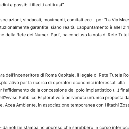
ini e possibili illeciti antitrust”.
sociazioni, sindacati, movimenti, comitati ecc… per “La Via Maes
tituzionalmente garantite, siano realtà. L’appuntamento è alle12:4
ne della Rete dei Numeri Pari”, ha concluso la nota di Rete Tut
ra dell’inceneritore di Roma Capitale, il legale di Rete Tutela 
splorativo per la ricerca di operatori economici interessati alla
 l’affidamento della concessione del polo impiantistico (…) fina
ell’Avviso Pubblico Esplorativo è pervenuta un’unica proposta d
nte, Acea Ambiente, in associazione temporanea con Hitachi Zos
 – da notizie stampa ho appreso che sarebbero in corso interloc