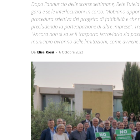
Dopo l'annuncio delle scorse settimane, Rete Tutela 
gara e se le interlocuzioni in corso: "Abbiano apport
procedura selettiva del progetto di fattibilità e che
precludendo la partecipazione di altre imprese". Tr
"Ancora non si sa se il trasporto ferroviario sia poss
municipio avranno delle limitazioni, come avviene ne
Da
Elisa Rossi
-
6 Ottobre 2023