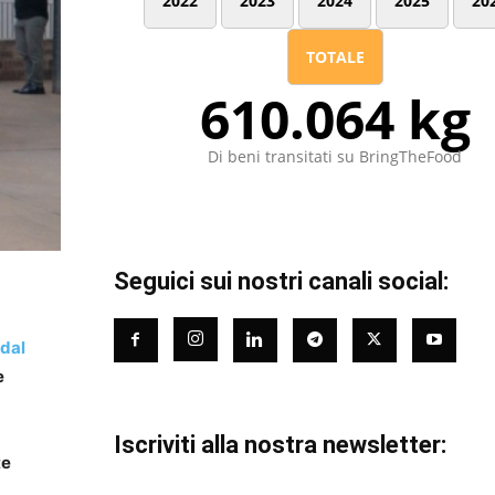
2022
2023
2024
2025
20
TOTALE
610.064 kg
Di beni transitati su BringTheFood
Seguici sui nostri canali social:
dal
e
Iscriviti alla nostra newsletter:
te