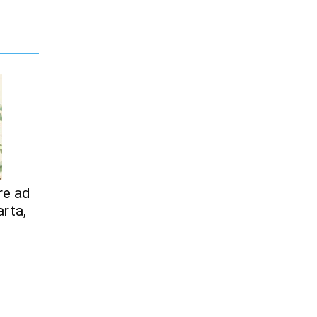
re ad
arta,