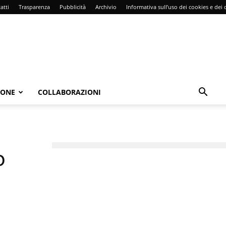
atti
Trasparenza
Pubblicità
Archivio
Informativa sull’uso dei cookies e dei d
IONE
COLLABORAZIONI
o