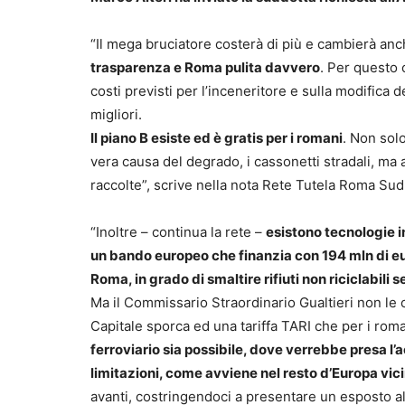
“Il mega bruciatore costerà di più e cambierà anch
trasparenza e Roma pulita davvero
. Per questo c
costi previsti per l’inceneritore e sulla modifica 
migliori.
Il piano B esiste ed è gratis per i romani
. Non sol
vera causa del degrado, i cassonetti stradali, ma
raccolte”, scrive nella nota Rete Tutela Roma Sud
“Inoltre – continua la rete –
esistono tecnologie in
un bando europeo che finanzia con 194 mln di eur
Roma, in grado di smaltire rifiuti non riciclabili
Ma il Commissario Straordinario Gualtieri non le c
Capitale sporca ed una tariffa TARI che per i rom
ferroviario sia possibile, dove verrebbe presa l’
limitazioni, come avviene nel resto d’Europa vici
avanti, costringendoci a presentare un esposto al