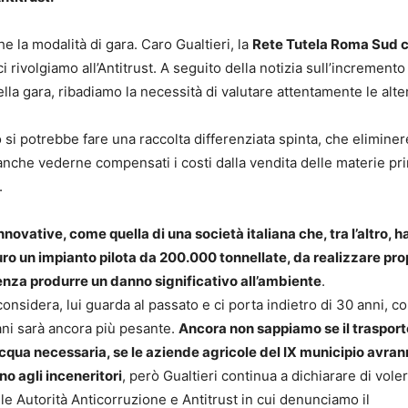
e la modalità di gara. Caro Gualtieri, la
Rete Tutela Roma Sud 
i rivolgiamo all’Antitrust. A seguito della notizia sull’incremento
della gara, ribadiamo la necessità di valutare attentamente le alte
o si potrebbe fare una raccolta differenziata spinta, che elimine
 anche vederne compensati i costi dalla vendita delle materie pr
.
novative, come quella di una società italiana che, tra l’altro, h
o un impianto pilota da 200.000 tonnellate, da realizzare pro
 senza produrre un danno significativo all’ambiente
.
onsidera, lui guarda al passato e ci porta indietro di 30 anni, co
ani sarà ancora più pesante.
Ancora non sappiamo se il trasport
acqua necessaria, se le aziende agricole del IX municipio avran
no agli inceneritori
, però Gualtieri continua a dichiarare di vole
le Autorità Anticorruzione e Antitrust in cui denunciamo il