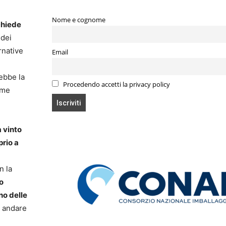
Nome e cognome
chiede
 dei
rnative
Email
rebbe la
Procedendo accetti la privacy policy
ime
a vinto
prio a
n la
o
no delle
r andare