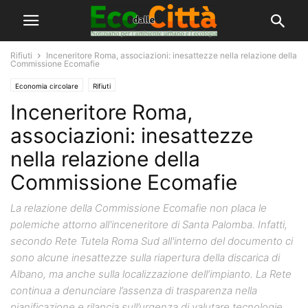
Rifiuti
Inceneritore Roma, associazioni: inesattezze nella relazione della
Commissione Ecomafie
Economia circolare
Rifiuti
Inceneritore Roma,
associazioni: inesattezze
nella relazione della
Commissione Ecomafie
La relazione della Commissione Ecomafie non placa le
polemiche attorno all'inceneritore di Santa Palomba. Infatti,
secondo Rete Tutela Roma Sud all'interno del documento ci
sono alcune inesattezze sulla riapertura della discarica di
Albano, ma anche sulla localizzazione dell’impianto. La Rete
continua a denunciare l’assenza di trasparenza nella
pianificazione e rilancia sull’urgenza di valutare tecnologie