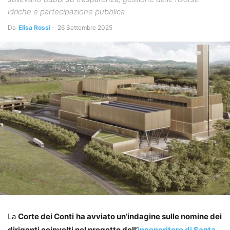
idriche e partecipazione pubblica
Da
Elisa Rossi
-
26 Settembre 2025
La
Corte dei Conti
ha avviato un’indagine sulle nomine dei
dirigenti coinvolti nel progetto dell’
inceneritore di Santa