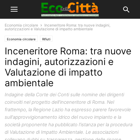
Economia circolare
Inceneritore Roma: tra nuove indagini,
autorizzazioni e Valutazione di impatto ambientale
Economia circolare
Rifiuti
Inceneritore Roma: tra nuove
indagini, autorizzazioni e
Valutazione di impatto
ambientale
Indagine della Corte dei Conti sulle nomine dei dirigenti
coinvolti nel progetto dell’inceneritore di Roma. Nel
frattempo, la Regione Lazio ha espresso parere favorevole
sull'approvvigionamento idrico del nuovo impianto e la
società proponente ha pubblicato l'istanza per la procedura
di Valutazione di Impatto Ambientale. Le associazioni
sollevano dubbi su trasparenza, gestione delle risorse