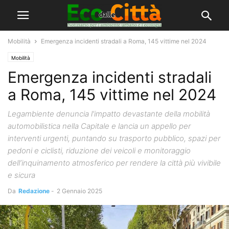
Mobilità
Emergenza incidenti stradali a Roma, 145 vittime nel 2024
Mobilità
Emergenza incidenti stradali
a Roma, 145 vittime nel 2024
Legambiente denuncia l'impatto devastante della mobilità
automobilistica nella Capitale e lancia un appello per
interventi urgenti, puntando su trasporto pubblico, spazi per
pedoni e ciclisti, riduzione dei veicoli e monitoraggio
dell’inquinamento atmosferico per rendere la città più vivibile
e sicura
Da
Redazione
-
2 Gennaio 2025