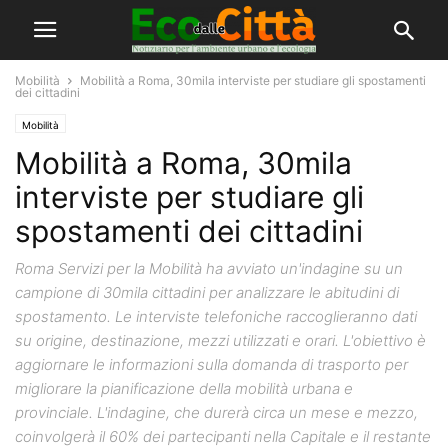
Mobilità
Mobilità a Roma, 30mila interviste per studiare gli spostamenti
dei cittadini
Mobilità
Mobilità a Roma, 30mila
interviste per studiare gli
spostamenti dei cittadini
Roma Servizi per la Mobilità ha avviato un'indagine su un
campione di 30mila cittadini per analizzare le abitudini di
spostamento. Le interviste telefoniche raccoglieranno dati
su origine, destinazione, mezzi utilizzati e orari. L'obiettivo è
aggiornare le informazioni sulla domanda di trasporto per
migliorare la pianificazione della mobilità urbana e
provinciale. L'indagine, che durerà circa un mese e mezzo,
coinvolgerà il 60% dei partecipanti nella Capitale e il restante