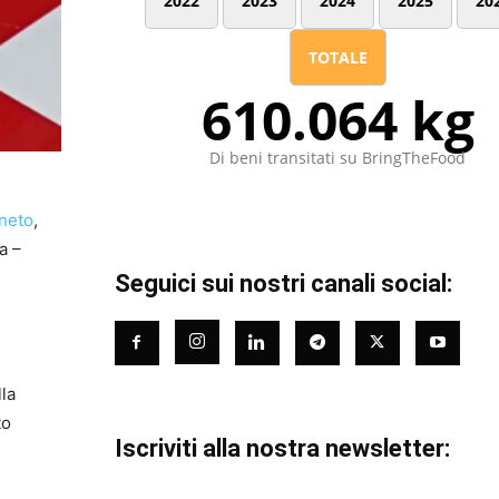
2022
2023
2024
2025
20
TOTALE
610.064 kg
Di beni transitati su BringTheFood
gneto
,
a –
Seguici sui nostri canali social:
lla
to
Iscriviti alla nostra newsletter: