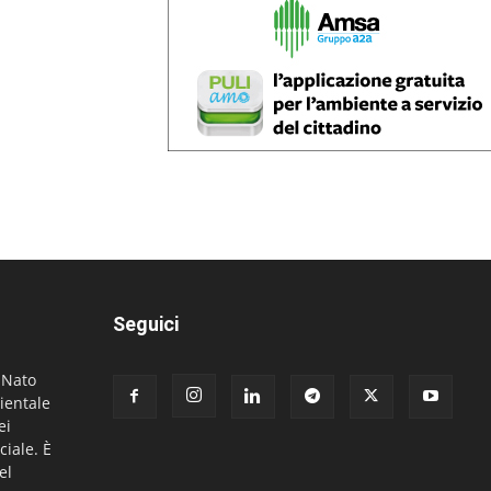
Seguici
. Nato
ientale
ei
ciale. È
el