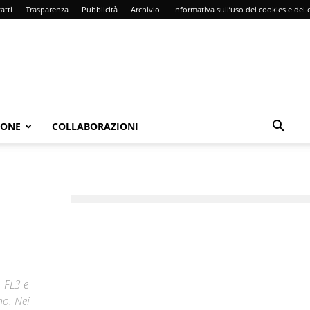
atti
Trasparenza
Pubblicità
Archivio
Informativa sull’uso dei cookies e dei d
IONE
COLLABORAZIONI
, FL3 e
no. Nei