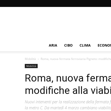
ARIA
CIBO
CLIMA
ECONOM
Mobilità
Roma, nuova fermata ferroviaria Pigneto: modifiche 
Mobilità
Roma, nuova fermat
modifiche alla viab
Nuovi interventi per la realizzazione della fermata f
la metro C. Da martedì 4 marzo cambiano viabilità e