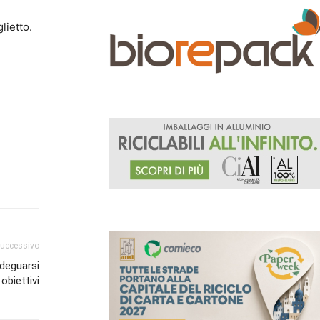
lietto.
successivo
adeguarsi
 obiettivi