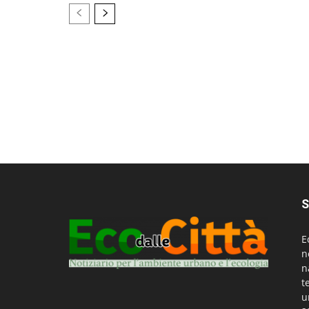
S
E
n
n
t
u