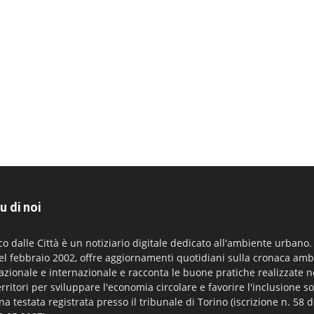
u di noi
co dalle Città è un notiziario digitale dedicato all'ambiente urbano
el febbraio 2002, offre aggiornamenti quotidiani sulla cronaca amb
azionale e internazionale e racconta le buone pratiche realizzate n
erritori per sviluppare l'economia circolare e favorire l'inclusione so
na testata registrata presso il tribunale di Torino (iscrizione n. 58 d