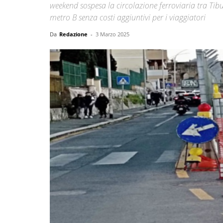
weekend sospesa la circolazione ferroviaria tra Tibur
metro B senza costi aggiuntivi per i viaggiatori
Da
Redazione
-
3 Marzo 2025