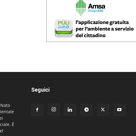
Seguici
. Nato
ientale
ei
ciale. È
el