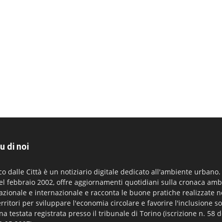
u di noi
co dalle Città è un notiziario digitale dedicato all'ambiente urbano
el febbraio 2002, offre aggiornamenti quotidiani sulla cronaca amb
azionale e internazionale e racconta le buone pratiche realizzate n
erritori per sviluppare l'economia circolare e favorire l'inclusione so
na testata registrata presso il tribunale di Torino (iscrizione n. 58 d