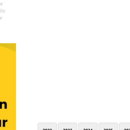
ne
lto
ne