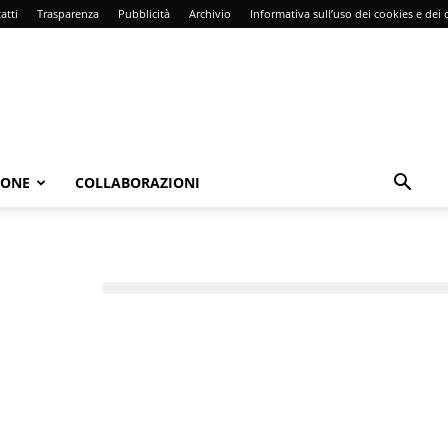
atti
Trasparenza
Pubblicità
Archivio
Informativa sull’uso dei cookies e dei d
IONE
COLLABORAZIONI