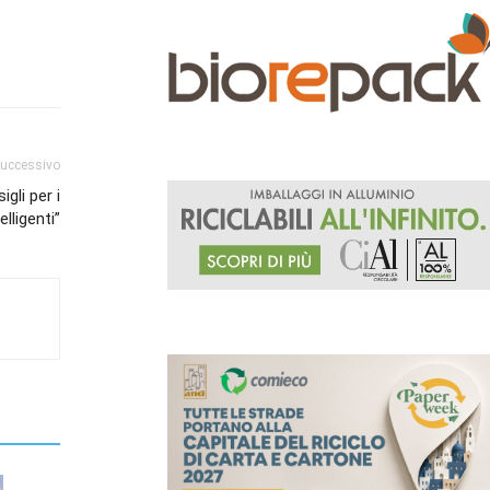
successivo
gli per i
lligenti”