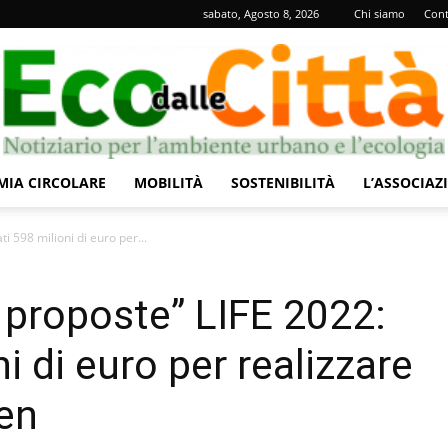
sabato, Agosto 8, 2026
Chi siamo
Cont
IA CIRCOLARE
MOBILITÀ
SOSTENIBILITÀ
L’ASSOCIAZ
Eco
ti 598 milioni di euro per...
e proposte” LIFE 2022:
i di euro per realizzare
dalle
een