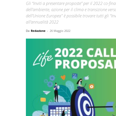
Gli “Inviti a presentare proposte” per il 2022 co-fi
dell’ambiente, azione per il clima e transizione vers
dell’Unione Europea" è possibile trovare tutti gli “In
all’annualità 2022
Da
Redazione
-
26 Maggio 2022