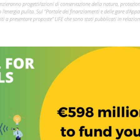
nanzieranno progetti/azioni di conservazione della natura, protezio
o l’energia pulita. Sul "Portale dei finanziamenti e delle gare d’Appa
Città
viti a presentare proposte” LIFE che sono stati pubblicati in relazio