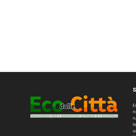
S
E
n
n
t
u