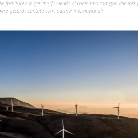
le forniture energetiche, fornendo al contempo sostegno alle task 
ltre, gestirà i contatti con i partner internazionali
Città