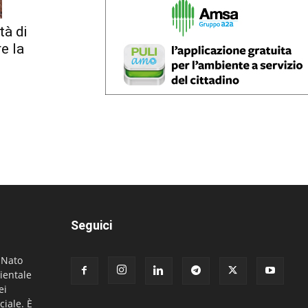
tà di
re la
Seguici
. Nato
ientale
ei
ciale. È