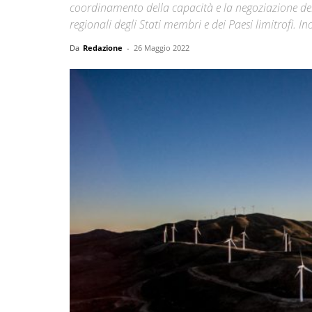
coordinamento della capacità e la negoziazione del
regionali degli Stati membri e dei Paesi limitrofi. Ino
Da
Redazione
-
26 Maggio 2022