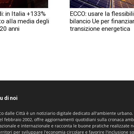
i: in Italia +133%
ECCO: usare la flessibili
to alla media degli
bilancio Ue per finanzia
 20 anni
transizione energetica
u di noi
co dalle Città è un notiziario digitale dedicato all'ambiente urbano
el febbraio 2002, offre aggiornamenti quotidiani sulla cronaca amb
azionale e internazionale e racconta le buone pratiche realizzate n
erritori per sviluppare l'economia circolare e favorire l'inclusione so