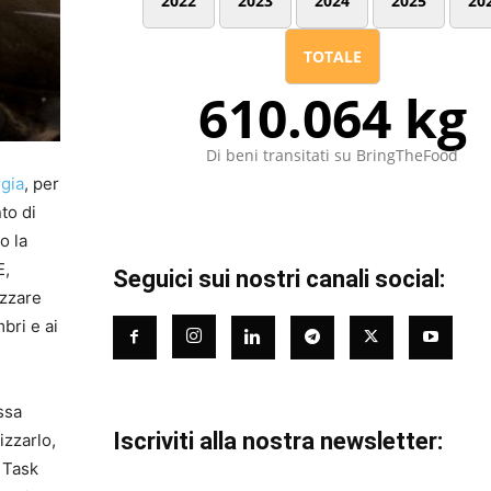
2022
2023
2024
2025
20
TOTALE
610.064 kg
Di beni transitati su BringTheFood
rgia
, per
to di
o la
E,
Seguici sui nostri canali social:
izzare
bri e ai
ssa
Iscriviti alla nostra newsletter:
izzarlo,
a Task