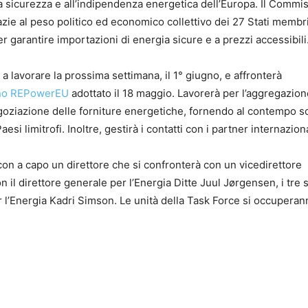
la sicurezza e all’indipendenza energetica dell’Europa. Il Commi
azie al peso politico ed economico collettivo dei 27 Stati membr
per garantire importazioni di energia sicure e a prezzi accessibili
 a lavorare la prossima settimana, il 1° giugno, e affronterà
iano REPowerEU
adottato il 18 maggio. Lavorerà per l’aggregazion
egoziazione delle forniture energetiche, fornendo al contempo 
esi limitrofi. Inoltre, gestirà i contatti con i partner internaziona
on a capo un direttore che si confronterà con un vicedirettore
il direttore generale per l’Energia Ditte Juul Jørgensen, i tre
r l’Energia Kadri Simson. Le unità della Task Force si occuperan