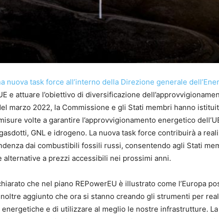
 nuova task force all’interno della Direzione generale dell’Ene
UE e attuare l’obiettivo di diversificazione dell’approvvigionamen
 marzo 2022, la Commissione e gli Stati membri hanno istituit
misure volte a garantire l’approvvigionamento energetico dell’U
gasdotti, GNL e idrogeno. La nuova task force contribuirà a real
ndenza dai combustibili fossili russi, consentendo agli Stati mem
 alternative a prezzi accessibili nei prossimi anni.
ichiarato che nel piano REPowerEU è illustrato come l’Europa po
 inoltre aggiunto che ora si stanno creando gli strumenti per real
e energetiche e di utilizzare al meglio le nostre infrastrutture. L