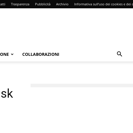
atti
Trasparenza
Pubblicità
Archivio
Informativa sull’uso dei cookies e dei d
IONE
COLLABORAZIONI
ask