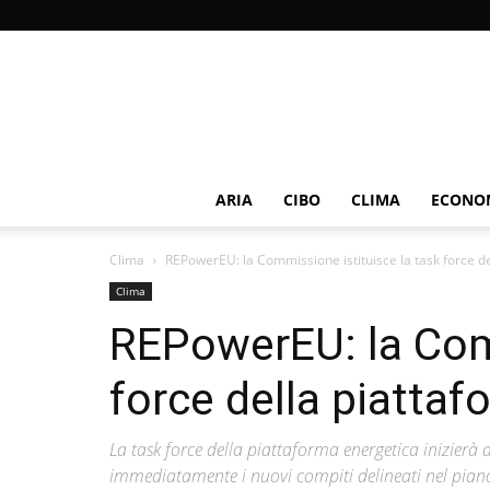
ARIA
CIBO
CLIMA
ECONOM
Clima
REPowerEU: la Commissione istituisce la task force de
Clima
REPowerEU: la Comm
force della piattaf
La task force della piattaforma energetica inizierà 
immediatamente i nuovi compiti delineati nel pian