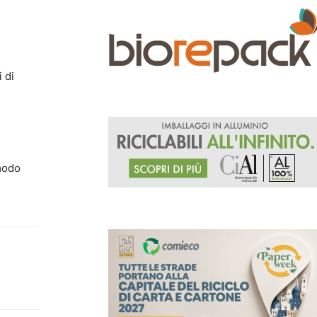
 di
e
 modo