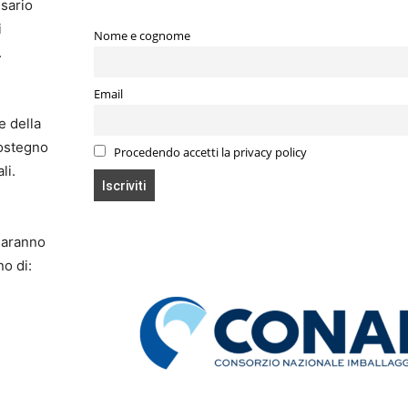
ssario
i
Nome e cognome
.
Email
e della
sostegno
Procedendo accetti la privacy policy
li.
 saranno
no di: