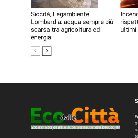
Siccità, Legambiente
Incend
Lombardia: acqua sempre più
rispet
scarsa tra agricoltura ed
ultimi
energia
S
E
n
n
t