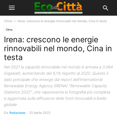
Clima
Irena: crescono le energie rinnovabili nel mondo, Cina in testa
Clima
Irena: crescono le energie
rinnovabili nel mondo, Cina in
testa
Nel 2021 la capacità rinnovabile nel mondo è arrivata a 3.064
Gigawatt, aumentando del 9,1% rispetto al 2020. Questo il
dato principale che emerge dal report dell'International
Renewable Energy Agency (IRENA) "Renewable Capacity
Statistics 2022", che rappresenta la fotografia più completa
e aggiornata sulla diffusione delle fonti rinnovabili a livello
globale
Da
Redazione
-
23 Aprile 2022