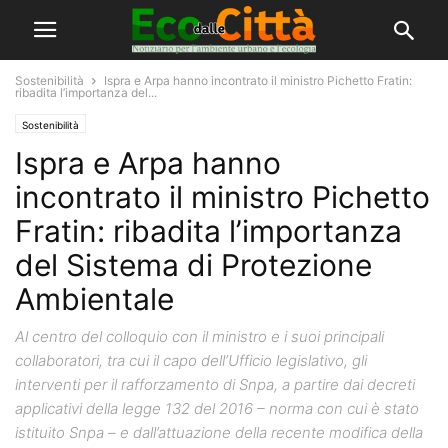
Sostenibilità
Ispra e Arpa hanno incontrato il ministro Pichetto Fratin:
ribadita l’importanza del...
Sostenibilità
Ispra e Arpa hanno
incontrato il ministro Pichetto
Fratin: ribadita l’importanza
del Sistema di Protezione
Ambientale
Al centro del colloquio con il ministro e i suoi principali
collaboratori, tra cui il capo dell’Ufficio legislativo, gli
interventi per il rafforzamento di Snpa, a partire dai decreti
applicativi della legge 132 del 2016 – norma con cui è stato
istituito Snpa – e dall’attuazione della recente modifica della