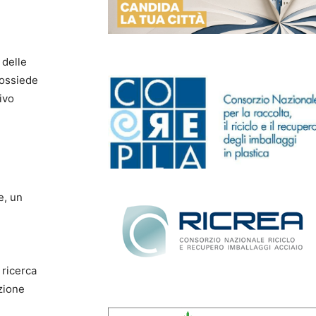
 delle
possiede
ivo
e, un
 ricerca
zione