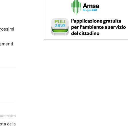
prossimi
lementi
successivo
sta della