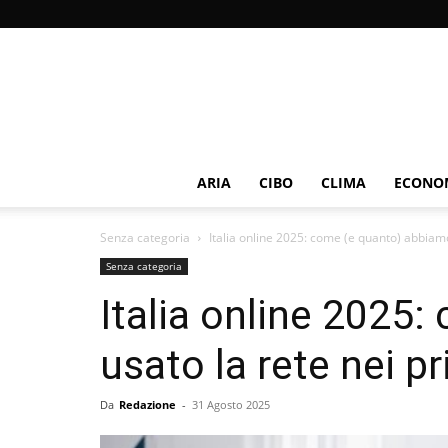
ARIA
CIBO
CLIMA
ECONOM
Senza categoria
Italia online 2025: come (e quanto) abbiamo 
Senza categoria
Italia online 2025
usato la rete nei p
Da
Redazione
-
31 Agosto 2025