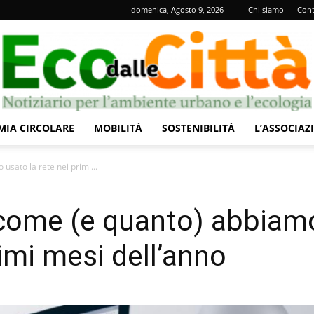
domenica, Agosto 9, 2026
Chi siamo
Cont
IA CIRCOLARE
MOBILITÀ
SOSTENIBILITÀ
L’ASSOCIAZ
Eco
usato la rete nei primi...
: come (e quanto) abbiam
rimi mesi dell’anno
dalle