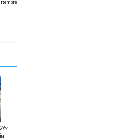
ettembre
26:
ia