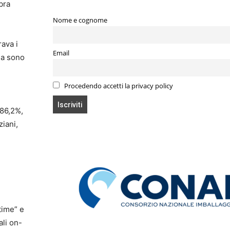
bra
Nome e cognome
rava i
Email
lia sono
Procedendo accetti la privacy policy
’86,2%,
ziani,
time” e
ali on-