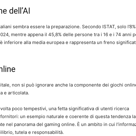
e dell’AI
i italiani sembra essere la preparazione. Secondo ISTAT, solo l’8%
l 2024, mentre appena il 45,8% delle persone tra i 16 e i 74 anni 
 inferiore alla media europea e rappresenta un freno significat
nline
gitale, non si può ignorare anche la componente dei giochi onlin
a e articolata.
volta poco tempestivi, una fetta significativa di utenti ricerca
ornitori: un esempio naturale e coerente di questa tendenza la
ate nel panorama del gaming online. È un ambito in cui l’informa
ibrio, tutela e responsabilità.