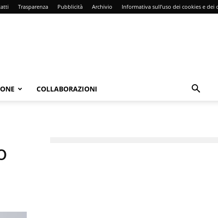
atti
Trasparenza
Pubblicità
Archivio
Informativa sull’uso dei cookies e dei d
IONE
COLLABORAZIONI
o