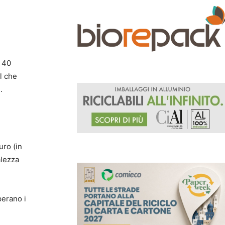
i 40
il che
.
uro (in
alezza
perano i