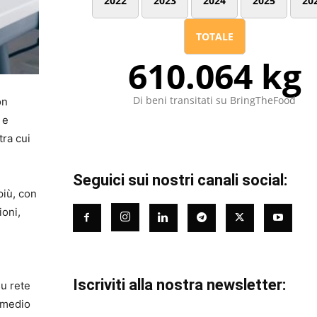
2022
2023
2024
2025
20
TOTALE
610.064 kg
Di beni transitati su BringTheFood
on
 e
tra cui
Seguici sui nostri canali social:
più, con
ioni,
Iscriviti alla nostra newsletter:
su rete
o medio