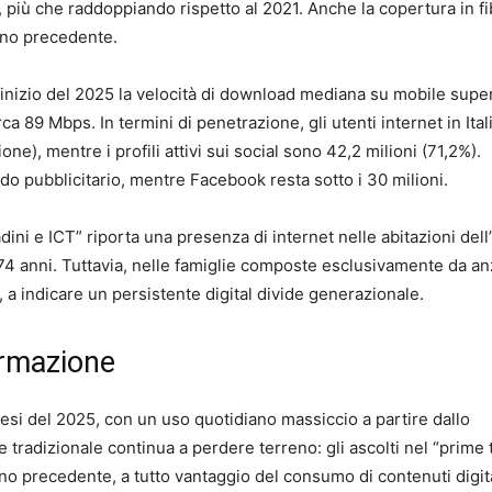
più che raddoppiando rispetto al 2021. Anche la copertura in fi
anno precedente.
l’inizio del 2025 la velocità di download mediana su mobile supe
ca 89 Mbps. In termini di penetrazione, gli utenti internet in Ita
one), mentre i profili attivi sui social sono 42,2 milioni (71,2%).
o pubblicitario, mentre Facebook resta sotto i 30 milioni.
dini e ICT” riporta una presenza di internet nelle abitazioni dell
i 74 anni. Tuttavia, nelle famiglie composte esclusivamente da an
, a indicare un persistente digital divide generazionale.
ormazione
 mesi del 2025, con un uso quotidiano massiccio a partire dallo
radizionale continua a perdere terreno: gli ascolti nel “prime 
anno precedente, a tutto vantaggio del consumo di contenuti digit