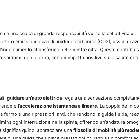
ica è una scelta di grande responsabilità verso la collettività e
ca zero emissioni locali di anidride carbonica (CO2), ossidi di az
dell’inquinamento atmosferico nelle nostre città. Questo contribui
espiriamo ogni giorno, con un impatto positivo sulla salute di tut
ali,
guidare un’auto elettrica
regala una sensazione completam
prende è
l’accelerazione istantanea e lineare
. La coppia del mot
 fermo e una ripresa brillanti, che rendono la guida fluida, reat
limina ogni interruzione nella spinta, offrendo un’andatura omo
a significa quindi abbracciare una
filosofia di mobilità più mode
cere di una guida che unisce prestazioni brillanti a un comfort ac