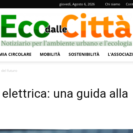
giovedì, Agosto 6, 2026
Chi siamo
Cont
IA CIRCOLARE
MOBILITÀ
SOSTENIBILITÀ
L’ASSOCIAZ
Eco
à del futuro
 elettrica: una guida alla
dalle