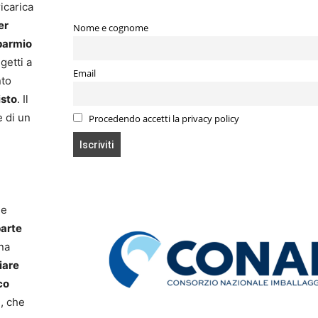
icarica
er
Nome e cognome
parmio
getti a
Email
nto
isto
. Il
e di un
Procedendo accetti la privacy policy
 e
parte
una
iare
co
i, che