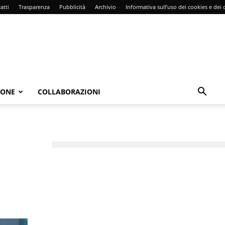
atti
Trasparenza
Pubblicità
Archivio
Informativa sull’uso dei cookies e dei d
IONE
COLLABORAZIONI