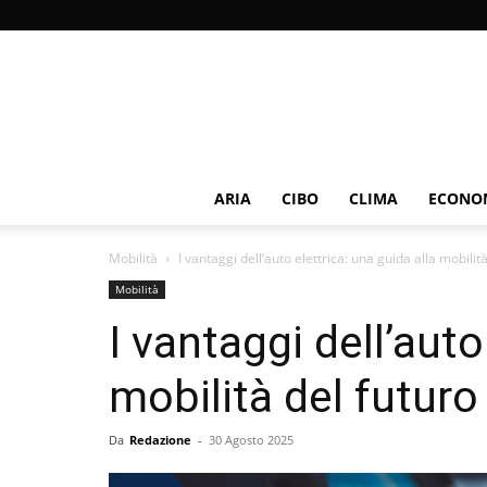
ARIA
CIBO
CLIMA
ECONOM
Mobilità
I vantaggi dell’auto elettrica: una guida alla mobilit
Mobilità
I vantaggi dell’auto
mobilità del futuro
Da
Redazione
-
30 Agosto 2025