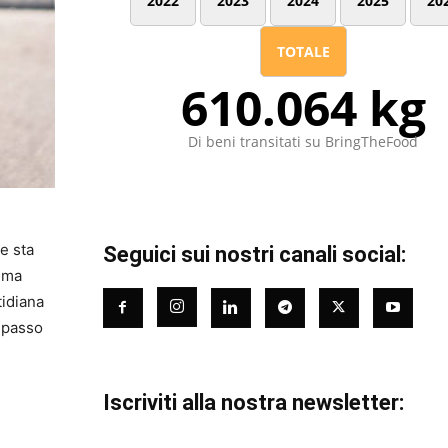
2022
2023
2024
2025
20
TOTALE
610.064 kg
Di beni transitati su BringTheFood
e sta
Seguici sui nostri canali social:
, ma
tidiana
 passo
Iscriviti alla nostra newsletter: