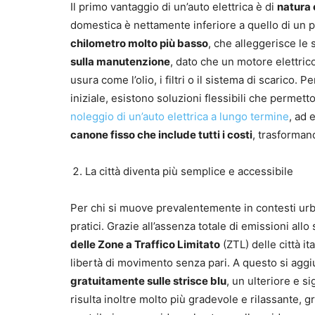
Il primo vantaggio di un’auto elettrica è di
natura
domestica è nettamente inferiore a quello di un p
chilometro molto più basso
, che alleggerisce le
sulla manutenzione
, dato che un motore elettri
usura come l’olio, i filtri o il sistema di scarico.
iniziale, esistono soluzioni flessibili che permett
noleggio di un’auto elettrica a lungo termine
, ad 
canone fisso che include tutti i costi
, trasformand
La città diventa più semplice e accessibile
Per chi si muove prevalentemente in contesti urban
pratici. Grazie all’assenza totale di emissioni all
delle Zone a Traffico Limitato
(ZTL) delle città i
libertà di movimento senza pari. A questo si aggi
gratuitamente sulle strisce blu
, un ulteriore e s
risulta inoltre molto più gradevole e rilassante, gr