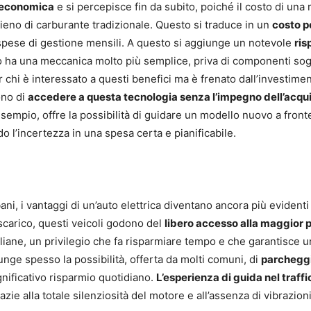
 economica
e si percepisce fin da subito, poiché il costo di una r
ieno di carburante tradizionale. Questo si traduce in un
costo p
 spese di gestione mensili. A questo si aggiunge un notevole
ris
co ha una meccanica molto più semplice, priva di componenti sog
 Per chi è interessato a questi benefici ma è frenato dall’investime
ono di
accedere a questa tecnologia senza l’impegno dell’acqu
esempio, offre la possibilità di guidare un modello nuovo a front
o l’incertezza in una spesa certa e pianificabile.
i, i vantaggi di un’auto elettrica diventano ancora più evidenti
o scarico, questi veicoli godono del
libero accesso alla maggior 
taliane, un privilegio che fa risparmiare tempo e che garantisce 
unge spesso la possibilità, offerta da molti comuni, di
parchegg
ignificativo risparmio quotidiano.
L’esperienza di guida nel traffi
azie alla totale silenziosità del motore e all’assenza di vibrazion