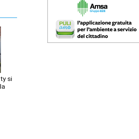
ty si
la