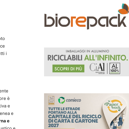
oto
sce
ti i
ente
ore è
tiva e
genea e
rna e
ustico e