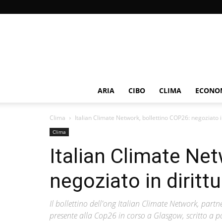
ARIA
CIBO
CLIMA
ECONOM
Clima
Italian Climate Network, bollettino COP26: negoziato in
Clima
Italian Climate Ne
negoziato in dirittu
Il bollettino dell'ong Italian Climate Network, par
presente alla Cop26 in corso a Glasgow, scritto a 