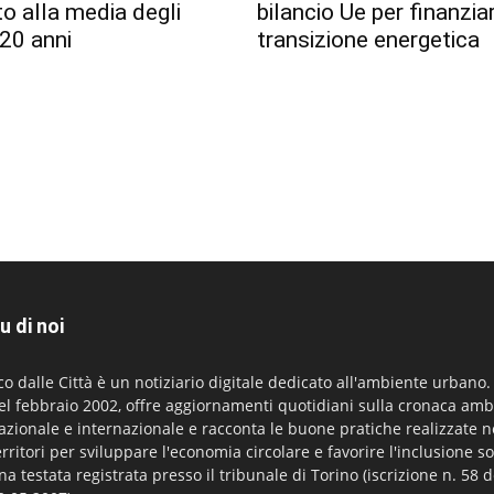
to alla media degli
bilancio Ue per finanzia
 20 anni
transizione energetica
u di noi
co dalle Città è un notiziario digitale dedicato all'ambiente urbano
el febbraio 2002, offre aggiornamenti quotidiani sulla cronaca amb
azionale e internazionale e racconta le buone pratiche realizzate n
erritori per sviluppare l'economia circolare e favorire l'inclusione so
na testata registrata presso il tribunale di Torino (iscrizione n. 58 d