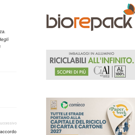
za.
degli
i
successivo
: accordo