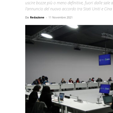
uscire bozze più o meno definitive, fuori dalle sale
l’annuncio del nuovo accordo tra Stati Uniti e Cina 
Da
Redazione
-
11 Novembre 2021