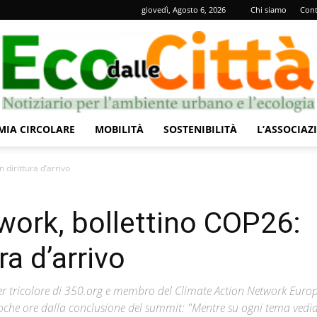
giovedì, Agosto 6, 2026
Chi siamo
Cont
IA CIRCOLARE
MOBILITÀ
SOSTENIBILITÀ
L’ASSOCIAZ
Eco
 dirittura d’arrivo
twork, bollettino COP26:
ra d’arrivo
dalle
tner tricolore di 350.org e membro del Climate Action Network Europ
poche ore dalla conclusione del summit: "Mentre su ogni tema ved