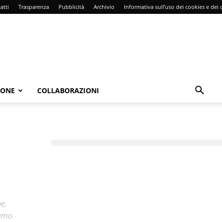
atti
Trasparenza
Pubblicità
Archivio
Informativa sull’uso dei cookies e dei d
IONE
COLLABORAZIONI
e,
iamo