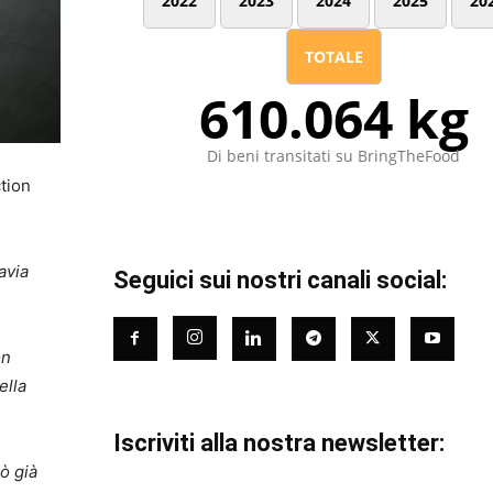
2022
2023
2024
2025
20
TOTALE
610.064 kg
Di beni transitati su BringTheFood
tion
avia
Seguici sui nostri canali social:
on
ella
Iscriviti alla nostra newsletter:
ò già