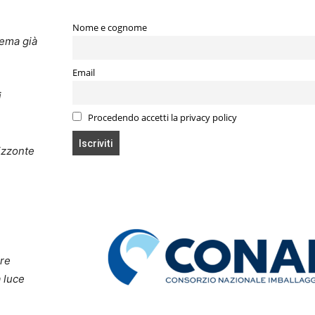
Nome e cognome
tema già
Email
i
Procedendo accetti la privacy policy
izzonte
are
a luce