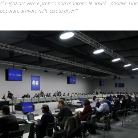
 del negoziato vero e proprio non mancano le novità - positive. Una 
popolare arrivato nella serata di ieri"
Città