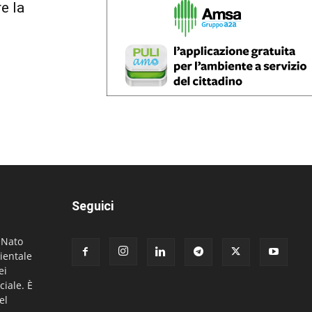
re la
Seguici
. Nato
ientale
ei
ciale. È
el