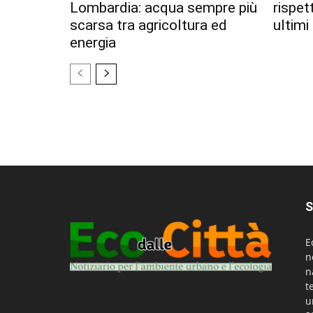
Lombardia: acqua sempre più
rispet
scarsa tra agricoltura ed
ultimi
energia
S
E
n
n
t
u