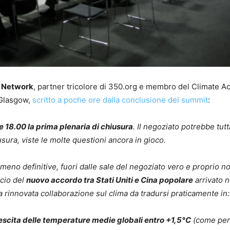
e Network
, partner tricolore di 350.org e membro del Climate Ac
 Glasgow,
scritto a poche ore dalla conclusione del summit
:
e 18.00 la prima plenaria di chiusura
. Il negoziato potrebbe tutt
usura, viste le molte questioni ancora in gioco.
eno definitive, fuori dalle sale del negoziato vero e proprio n
ncio del
nuovo accordo tra Stati Uniti e Cina popolare
arrivato n
na rinnovata collaborazione sul clima da tradursi praticamente in:
scita delle temperature medie globali entro +1,5°C
(come per