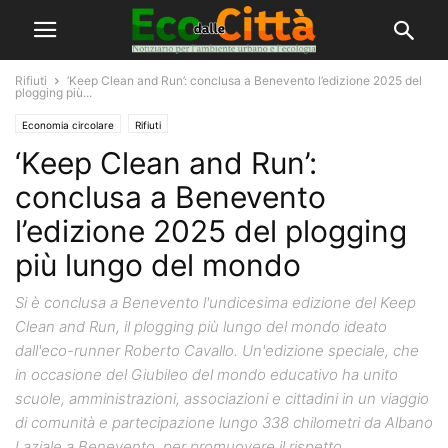
Rifiuti
‘Keep Clean and Run’: conclusa a Benevento l’edizione 2025 del
plogging più...
Economia circolare
Rifiuti
‘Keep Clean and Run’:
conclusa a Benevento
l’edizione 2025 del plogging
più lungo del mondo
Si è conclusa a Benevento l'undicesima edizione del Keep
Clean and Run, il plogging più lungo del mondo ideato
dall'eco-runner Roberto Cavallo. Un'edizione speciale, che
in occasione del Giubileo del mondo educativo ha unito
scuole, amministrazioni, associazioni e cittadini in un viaggio
di comunità e partecipazione lungo 338 chilometri da Albano
Laziale a Benevento, per promuovere il rispetto