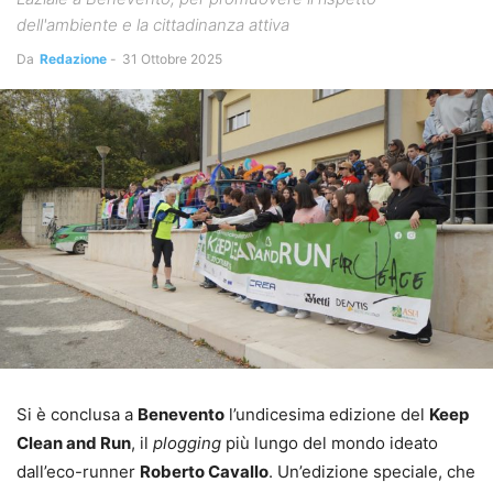
dell'ambiente e la cittadinanza attiva
Da
Redazione
-
31 Ottobre 2025
Si è conclusa a
Benevento
l’undicesima edizione del
Keep
Clean and Run
, il
plogging
più lungo del mondo ideato
dall’eco-runner
Roberto Cavallo
. Un’edizione speciale, che