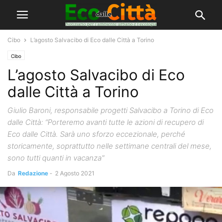
Cibo
L’agosto Salvacibo di Eco dalle Città a Torino
Cibo
L’agosto Salvacibo di Eco
dalle Città a Torino
Giulio Baroni, responsabile progetti Salvacibo a Torino di Eco
dalle Città: “Porteremo avanti tutte le azioni di recupero di
Eco dalle Città. Sarà uno sforzo eccezionale, perché
storicamente, soprattutto nelle settimane centrali del mese,
sono tutti quanti in vacanza"
Da
Redazione
-
2 Agosto 2021