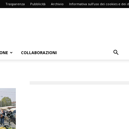
Trasparenza
Pubblicità
Archivio
Informativa sull’uso dei cookies e dei d
IONE
COLLABORAZIONI