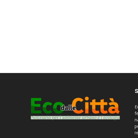
S
E
f
n
p
r