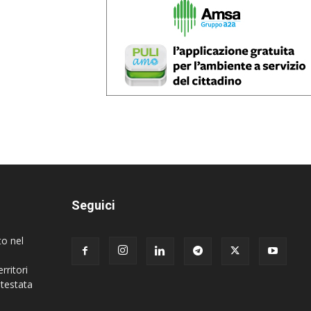
Seguici
to nel
rritori
 testata