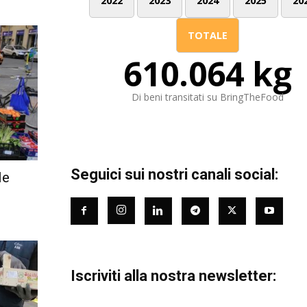
2022
2023
2024
2025
20
TOTALE
610.064 kg
Di beni transitati su BringTheFood
Seguici sui nostri canali social:
le
Iscriviti alla nostra newsletter: