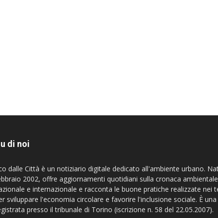
u di noi
co dalle Città è un notiziario digitale dedicato all'ambiente urbano. Na
ebbraio 2002, offre aggiornamenti quotidiani sulla cronaca ambientale
azionale e internazionale e racconta le buone pratiche realizzate nei te
er sviluppare l'economia circolare e favorire l'inclusione sociale. È una
egistrata presso il tribunale di Torino (iscrizione n. 58 del 22.05.2007).