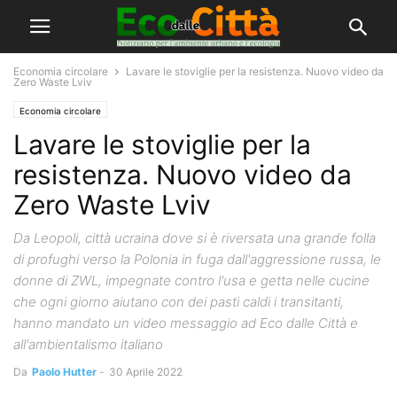
Economia circolare
Lavare le stoviglie per la resistenza. Nuovo video da
Zero Waste Lviv
Economia circolare
Lavare le stoviglie per la
resistenza. Nuovo video da
Zero Waste Lviv
Da Leopoli, città ucraina dove si è riversata una grande folla
di profughi verso la Polonia in fuga dall'aggressione russa, le
donne di ZWL, impegnate contro l'usa e getta nelle cucine
che ogni giorno aiutano con dei pasti caldi i transitanti,
hanno mandato un video messaggio ad Eco dalle Città e
all'ambientalismo italiano
Da
Paolo Hutter
-
30 Aprile 2022