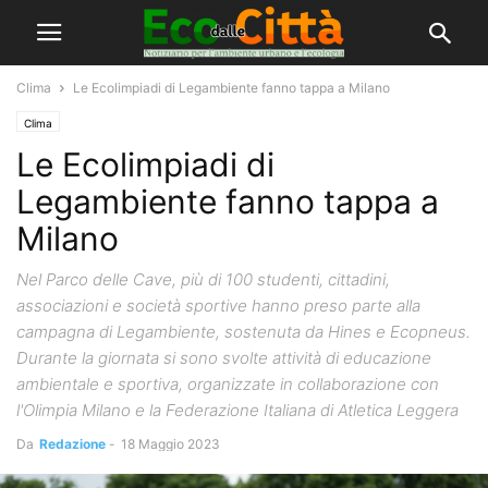
Clima
Le Ecolimpiadi di Legambiente fanno tappa a Milano
Clima
Le Ecolimpiadi di
Legambiente fanno tappa a
Milano
Nel Parco delle Cave, più di 100 studenti, cittadini,
associazioni e società sportive hanno preso parte alla
campagna di Legambiente, sostenuta da Hines e Ecopneus.
Durante la giornata si sono svolte attività di educazione
ambientale e sportiva, organizzate in collaborazione con
l'Olimpia Milano e la Federazione Italiana di Atletica Leggera
Da
Redazione
-
18 Maggio 2023