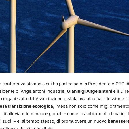
 conferenza stampa a cui ha partecipato la Presidente e CEO d
esidente di Angelantoni Industrie,
Gianluigi Angelantoni
e il Dir
organizzato dall’Associazione è stata avviata una riflessione su
e la transizione ecologica
, intesa non solo come migliorament
i alleviare le minacce globali – come i cambiamenti climatici, 
dei suoli – e, al tempo stesso, di promuovere un nuovo
benesser
cellenze del sistema Italia.