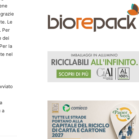
iene
 grazie
ite. Le
. Per
e dei
Per la
te nel
vviato
la
 a