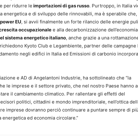
 e per
ridurre le
importazioni di gas russo
. Purtroppo, in Italia v
za energetica e di sviluppo delle rinnovabili, ma è sperabile che,
power EU
, si avvii finalmente un forte rilancio delle energie pul
crescita occupazionale
e alla decarbonizzazione dell’economia
l sistema energetico italiano
, anche grazie a una rottamazion
me richiedono Kyoto Club e Legambiente, partner delle campagne 
amento negli edifici in Italia ed Emissioni di carbonio incorpora
iazione e AD di Angelantoni Industrie, ha sottolineato che “la
e le imprese e il settore privato, che nel nostro Paese hanno a
are il cambiamento climatico. Per rallentare gli effetti del
ecisori politici, cittadini e mondo imprenditoriale, nell’ottica del
tre imprese dovranno perciò continuare a puntare sempre di più
nza energetica ed economia circolare.”