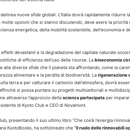
 delinea nuove sfide globali. L’Italia dovrà rapidamente ridurre l
 le molte opzioni che si stanno discutendo, deve avere la priorità
ficienza energetica, della mobilità sostenibile, dell’economia e de
 effetti devastanti e la degradazione del capitale naturale occor
litiche di efficienza dell’uso delle risorse. La
bioeconomia cir
alle diverse sfide che il pianeta sta affrontando, come la caren
curezza alimentare e la perdita di biodiversità. La
rigenerazione 
sulla terra e per catturare il carbonio dall’atmosfera, dovrà esser
ffinché si possa puntare su progetti multisettoriali e multidiscip
e attraverso l’approccio della
scienza partecipata
per imparar
esidente di Kyoto Club e CEO di Novamont.
Club, presentando il suo ultimo libro “Che cos’è l’energia rinnova
llana KyotoBooks, ha sottolineato che
“il ruolo delle rinnovabili o