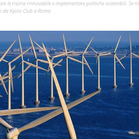
e le risorse rinnovabile e implementare politiche sostenibili. Se n’
to da Kyoto Club a Roma
Città