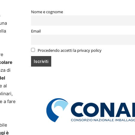
Nome e cognome
a
 una
lla
Email
Procedendo accetti la privacy policy
re
colare
za di
del
e al
linari,
e a fare
bile
ggi è