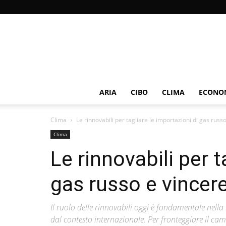
ARIA
CIBO
CLIMA
ECONOM
Clima
Le rinnovabili per tagliare le importazioni di gas russo 
Clima
Le rinnovabili per t
gas russo e vincere
Il ruolo delle rinnovabili oggi è fondamentale nella 
dal contesto internazionale. Per fronteggiare il camb