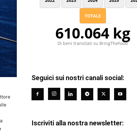
2022
2023
2024
2025
20
TOTALE
610.064 kg
Di beni transitati su BringTheFood
Seguici sui nostri canali social:
i
ettore
lle
o
la
Iscriviti alla nostra newsletter:
e