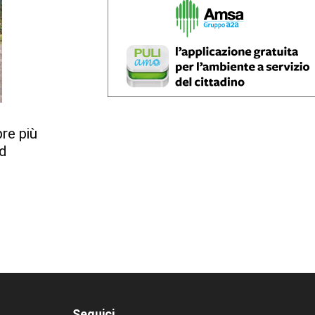
re più
ed
Seguici