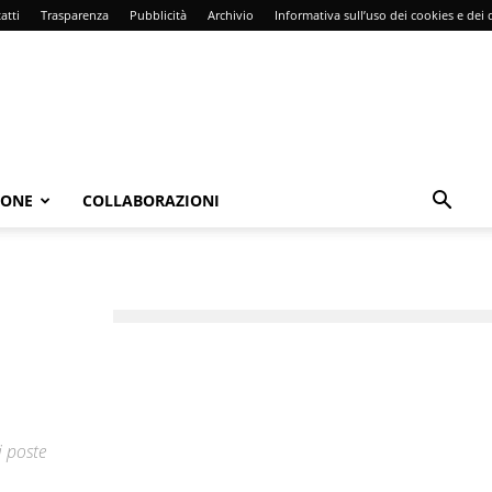
atti
Trasparenza
Pubblicità
Archivio
Informativa sull’uso dei cookies e dei d
IONE
COLLABORAZIONI
i poste