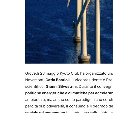
Giovedì 26 maggio Kyoto Club ha organizzato una
Novamont,
Catia Bastioli
, il Vicepresidente e Pr
scientifico,
Gianni Silvestrini.
Durante il convegno 
politiche energetiche e climatiche per accelerar
ambientale, ma anche come paradigma che cerchi d
perdita di biodiversità, il consumo e il degrado 
sociale ed economico
facendo leva sulle tante ec