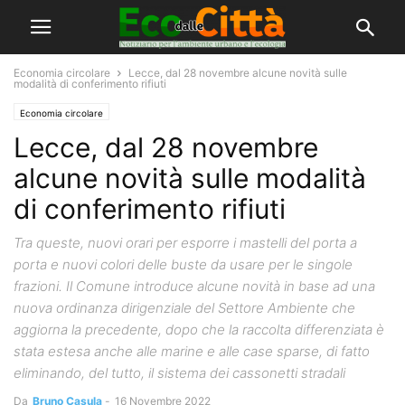
Economia circolare
Lecce, dal 28 novembre alcune novità sulle
modalità di conferimento rifiuti
Economia circolare
Lecce, dal 28 novembre
alcune novità sulle modalità
di conferimento rifiuti
Tra queste, nuovi orari per esporre i mastelli del porta a
porta e nuovi colori delle buste da usare per le singole
frazioni. Il Comune introduce alcune novità in base ad una
nuova ordinanza dirigenziale del Settore Ambiente che
aggiorna la precedente, dopo che la raccolta differenziata è
stata estesa anche alle marine e alle case sparse, di fatto
eliminando, del tutto, il sistema dei cassonetti stradali
Da
Bruno Casula
-
16 Novembre 2022