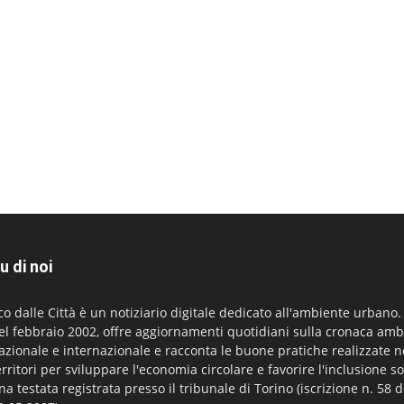
u di noi
co dalle Città è un notiziario digitale dedicato all'ambiente urbano
el febbraio 2002, offre aggiornamenti quotidiani sulla cronaca amb
azionale e internazionale e racconta le buone pratiche realizzate n
erritori per sviluppare l'economia circolare e favorire l'inclusione so
na testata registrata presso il tribunale di Torino (iscrizione n. 58 d