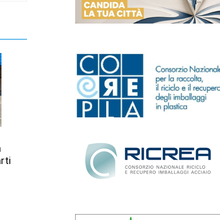
a
rti