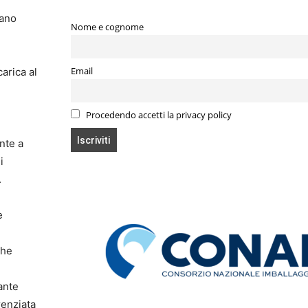
sano
Nome e cognome
arica al
Email
Procedendo accetti la privacy policy
nte a
i
o.
e
he
tante
renziata