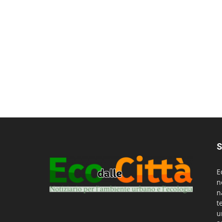
S
E
n
n
t
u