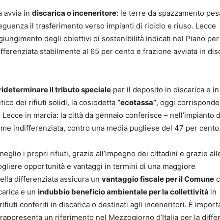
à avvia in
discarica o inceneritore
: le terre da spazzamento pe
guenza il trasferimento verso impianti di riciclo e riuso. Lecce
iungimento degli obiettivi di sostenibilità indicati nel Piano per
ferenziata stabilmente al 65 per cento e frazione avviata in disc
rideterminare il tributo speciale
per il deposito in discarica e in
o dei rifiuti solidi, la cosiddetta
“ecotassa”
, oggi corrisponde
 Lecce in marcia: la città da gennaio conferisce – nell’impianto d
come indifferenziata, contro una media pugliese del 47 per cent
glio i propri rifiuti, grazie all’impegno dei cittadini e grazie all
ogliere opportunità e vantaggi in termini di una maggiore
ella differenziata assicura un
vantaggio fiscale per il Comune
c
scarica e un
indubbio beneficio ambientale per la collettività
in
ifiuti conferiti in discarica o destinati agli inceneritori. È impor
ppresenta un riferimento nel Mezzogiorno d’Italia per la diffe