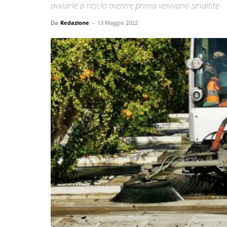
avviarle a riciclo mentre prima venivano smaltite
Da
Redazione
-
13 Maggio 2022