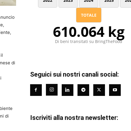
2022
2023
2024
2025
20
TOTALE
annuncio
te,
610.064 kg
iente,
Di beni transitati su BringTheFood
il
 mese di
Seguici sui nostri canali social:
i
mbiente
ni di
Iscriviti alla nostra newsletter: