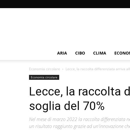
ARIA
CIBO
CLIMA
ECONOM
Economia circolare
Lecce, la raccolta differenziata arriva a
Economia circolare
Lecce, la raccolta d
soglia del 70%
Nel mese di marzo 2022 la raccolta differenziata n
un risultato raggiunto grazie ad un'innovazione che