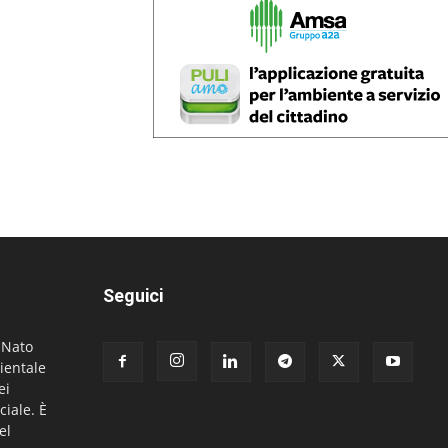
Seguici
. Nato
ientale
ei
ciale. È
el