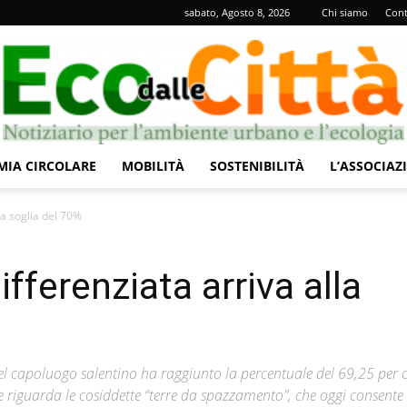
sabato, Agosto 8, 2026
Chi siamo
Cont
IA CIRCOLARE
MOBILITÀ
SOSTENIBILITÀ
L’ASSOCIAZ
Eco
lla soglia del 70%
ifferenziata arriva alla
dalle
el capoluogo salentino ha raggiunto la percentuale del 69,25 per 
 riguarda le cosiddette “terre da spazzamento”, che oggi consente 