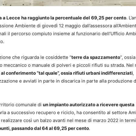
a a Lecce
ha raggiunto la percentuale del
69,25 per cento
. L’
missione Ambiente di giovedì 12 maggio dall’assessora all’Ambien
unali il percorso compiuto insieme al funzionario dell’Ufficio Amb
o.
ione che riguarda le cosiddette “
terre da spazzamento
”, ossia 
o meccanico o manuale di polveri e piccoli rifiuti su strada. Nel
al conferimento “tal quale”, ossia rifiuti urbani indifferenziati
,
zazione e avviati in parte in discarica in parte alla produzione d
erritorio comunale di
un impianto autorizzato a ricevere questa
viarla a successivo recupero e riciclo, ha consentito al settore A
e realizzare così un balzo avanti nel mese di marzo 2022 in termi
unti, passando dal 64 al 69,25 per cento
.