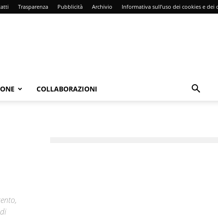
atti
Trasparenza
Pubblicità
Archivio
Informativa sull’uso dei cookies e dei d
IONE
COLLABORAZIONI
cento,
di