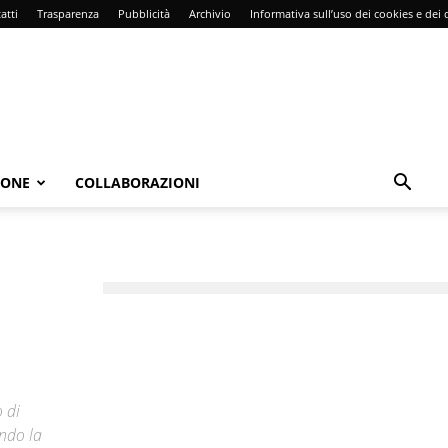
atti
Trasparenza
Pubblicità
Archivio
Informativa sull’uso dei cookies e dei d
IONE
COLLABORAZIONI
 di
endo la