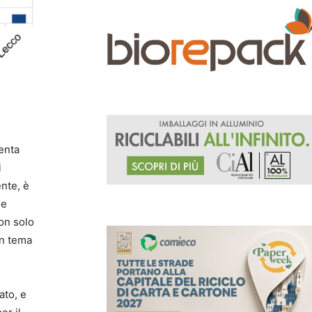
enta
i
ente, è
le
on solo
un tema
ato, e