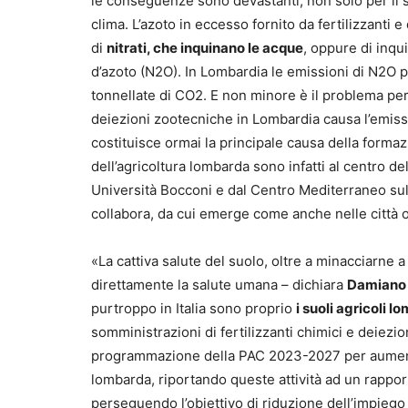
le conseguenze sono devastanti, non solo per il 
clima. L’azoto in eccesso fornito da fertilizzanti
di
nitrati, che inquinano le acque
, oppure di inqu
d’azoto (N2O). In Lombardia le emissioni di N2O pro
tonnellate di CO2. E non minore è il problema per 
deiezioni zootecniche in Lombardia causa l’emiss
costituisce ormai la principale causa della formaz
dell’agricoltura lombarda sono infatti al centro de
Università Bocconi e dal Centro Mediterraneo s
collabora, da cui emerge come anche nelle città orm
«La cattiva salute del suolo, oltre a minacciarne a
direttamente la salute umana – dichiara
Damiano 
purtroppo in Italia sono proprio
i suoli agricoli l
somministrazioni di fertilizzanti chimici e deiezi
programmazione della PAC 2023-2027 per aumentare
lombarda, riportando queste attività ad un rapport
perseguendo l’obiettivo di riduzione dell’impiego di