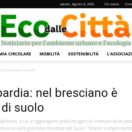
sabato, Agosto 8, 2026
Chi siamo
Cont
IA CIRCOLARE
MOBILITÀ
SOSTENIBILITÀ
L’ASSOCIAZ
Eco
d di consumo di suolo
rdia: nel bresciano è
di suolo
dalle
bitante, a cui si aggiungono pratiche agricole intensive ed eccesso
La denuncia nella giornata mondiale del Suolo: “Stiamo compromett