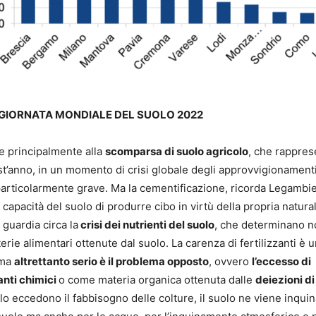
A GIORNATA MONDIALE DEL SUOLO 2022
ce principalmente alla
scomparsa di suolo agricolo
, che rappres
st’anno, in un momento di crisi globale degli approvvigionament
 è particolarmente grave. Ma la cementificazione, ricorda Legambi
 capacità del suolo di produrre cibo in virtù della propria natura
 guardia circa la
crisi dei nutrienti del suolo
, che determinano n
erie alimentari ottenute dal suolo. La carenza di fertilizzanti è 
 ma
altrettanto serio è il problema opposto
, ovvero
l’eccesso di
anti chimici
o come materia organica ottenuta dalle
deiezioni di
uolo eccedono il fabbisogno delle colture, il suolo ne viene inquin