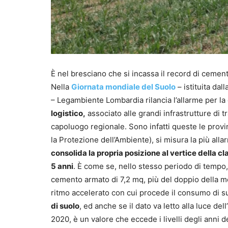
È nel bresciano che si incassa il record di cemen
Nella
Giornata mondiale del Suolo
– istituita dal
– Legambiente Lombardia rilancia l’allarme per l
logistico,
associato alle grandi infrastrutture di 
capoluogo regionale. Sono infatti queste le provin
la Protezione dell’Ambiente), si misura la più all
consolida la propria posizione al vertice della c
5 anni
. È come se, nello stesso periodo di tempo,
cemento armato di 7,2 mq, più del doppio della me
ritmo accelerato con cui procede il consumo di s
di suolo
, ed anche se il dato va letto alla luce d
2020, è un valore che eccede i livelli degli anni d