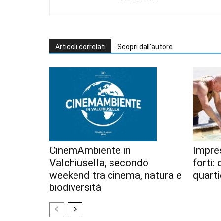
Articoli correlati
Scopri dall'autore
CinemAmbiente in
Impres
Valchiusella, secondo
forti:
weekend tra cinema, natura e
quarti
biodiversità