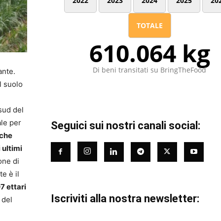
2022
2023
2024
2025
20
TOTALE
610.064 kg
Di beni transitati su BringTheFood
ante.
l suolo
sud del
ale per
Seguici sui nostri canali social:
 che
 ultimi
one di
e è il
7 ettari
Iscriviti alla nostra newsletter:
 del