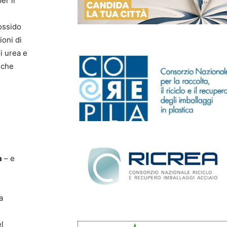
er il
tossido
ioni di
di urea e
 che
a
– e
a
el