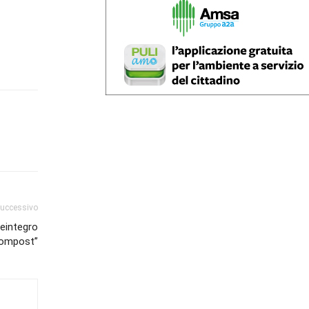
successivo
reintegro
compost”