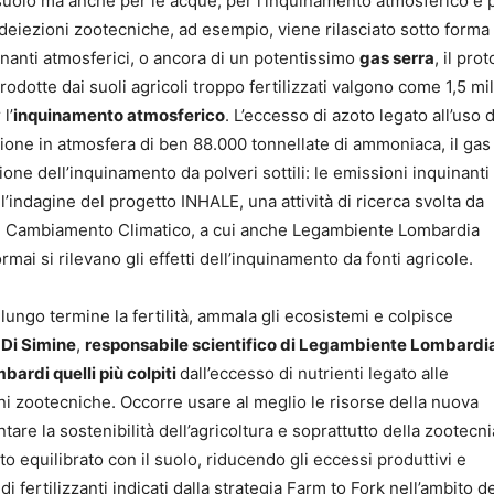
suolo ma anche per le acque, per l’inquinamento atmosferico e p
 e deiezioni zootecniche, ad esempio, viene rilasciato sotto forma
inanti atmosferici, o ancora di un potentissimo
gas serra
, il pro
dotte dai suoli agricoli troppo fertilizzati valgono come 1,5 mil
l’
inquinamento atmosferico
. L’eccesso di azoto legato all’uso 
ione in atmosfera di ben 88.000 tonnellate di ammoniaca, il gas
ione dell’inquinamento da polveri sottili: le emissioni inquinanti
ll’indagine del progetto INHALE, una attività di ricerca svolta da
ul Cambiamento Climatico, a cui anche Legambiente Lombardia
ai si rilevano gli effetti dell’inquinamento da fonti agricole.
 lungo termine la fertilità, ammala gli ecosistemi e colpisce
Di Simine
,
responsabile scientifico di Legambiente Lombardi
ombardi quelli più colpiti
dall’eccesso di nutrienti legato alle
oni zootecniche. Occorre usare al meglio le risorse della nuova
 la sostenibilità dell’agricoltura e soprattutto della zootecni
o equilibrato con il suolo, riducendo gli eccessi produttivi e
 fertilizzanti indicati dalla strategia Farm to Fork nell’ambito d