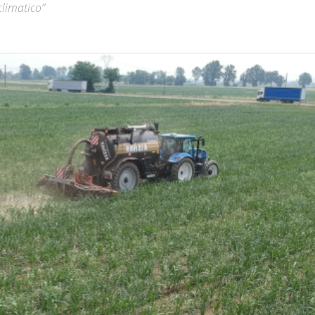
climatico”
Città