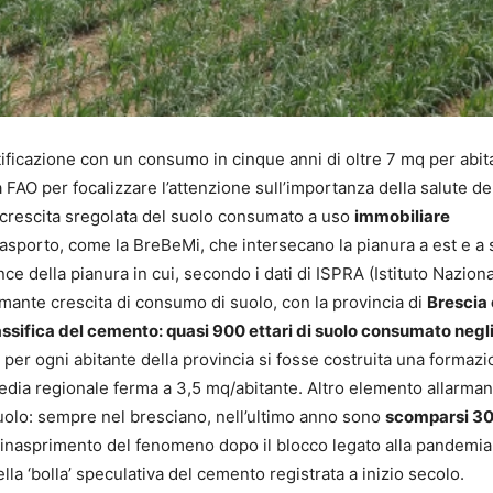
tificazione con un consumo in cinque anni di oltre 7 mq per abit
la FAO per focalizzare l’attenzione sull’importanza della salute de
a crescita sregolata del suolo consumato a uso
immobiliare
trasporto, come la BreBeMi, che intersecano la pianura a est e a 
ce della pianura in cui, secondo i dati di ISPRA (Istituto Nazion
armante crescita di consumo di suolo, con la provincia di
Brescia
lassifica del cemento: quasi 900 ettari di suolo consumato negli
 per ogni abitante della provincia si fosse costruita una formazi
dia regionale ferma a 3,5 mq/abitante. Altro elemento allarmant
uolo: sempre nel bresciano, nell’ultimo anno sono
scomparsi 30
ell’inasprimento del fenomeno dopo il blocco legato alla pandemia
ella ‘bolla’ speculativa del cemento registrata a inizio secolo.