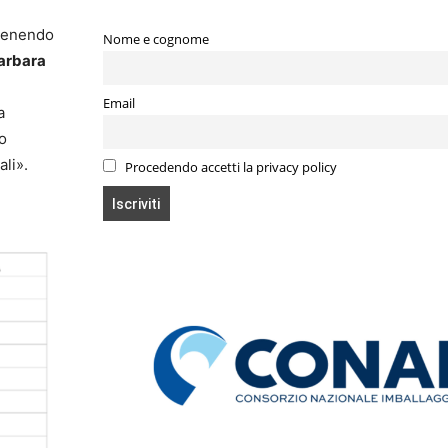
rvenendo
Nome e cognome
arbara
Email
a
o
ali».
Procedendo accetti la privacy policy