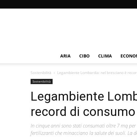
ARIA
CIBO
CLIMA
ECONOM
Sostenibilità
Legambiente Lombardia: nel bresciano è recor
Sostenibilità
Legambiente Lomba
record di consumo 
In cinque anni sono stati consumati oltre 7 mq per a
fertilizzanti che minacciano la salute dei suoli. 