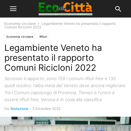
Economia circolare
Legambiente Veneto ha presentato il rapporto
Comuni Ricicloni 2022
Economia circolare
Rifiuti
Legambiente Veneto ha
presentato il rapporto
Comuni Ricicloni 2022
Secondo il rapporto, sono 159 i comuni rifiuti free e 132
quelli riciclino: l'altra metà del Veneto deve ancora migliorare.
Tra i Comuni capoluogo di Provincia, Treviso è l'unico a
essere rifiuti free, Verona è in coda alla classifica
Da
Redazione
-
5 Dicembre 2022