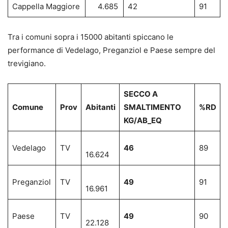
Cappella Maggiore
4.685
42
91
Tra i comuni sopra i 15000 abitanti spiccano le
performance di Vedelago, Preganziol e Paese sempre del
trevigiano.
SECCO A
Comune
Prov
Abitanti
SMALTIMENTO
%RD
KG/AB_EQ
Vedelago
TV
46
89
16.624
Preganziol
TV
49
91
16.961
Paese
TV
49
90
22.128