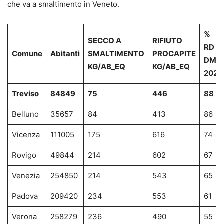
che va a smaltimento in Veneto.
%
SECCO A
RIFIUTO
RD –
Comune
Abitanti
SMALTIMENTO
PROCAPITE
DM
KG/AB_EQ
KG/AB_EQ
2021
Treviso
84849
75
446
88
Belluno
35657
84
413
86
Vicenza
111005
175
616
74
Rovigo
49844
214
602
67
Venezia
254850
214
543
65
Padova
209420
234
553
61
Verona
258279
236
490
55