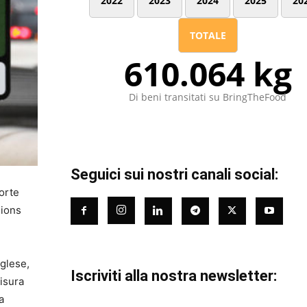
2022
2023
2024
2025
20
TOTALE
610.064 kg
Di beni transitati su BringTheFood
Seguici sui nostri canali social:
Corte
sions
nglese,
Iscriviti alla nostra newsletter:
misura
a