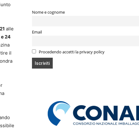
iunto
Nome e cognome
021
alle
Email
 e 24
nzina
Procedendo accetti la privacy policy
ire il
Londra
er
 ma
eando
ssibile