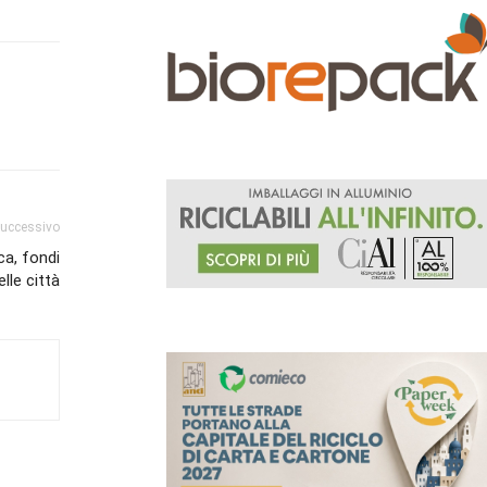
successivo
ca, fondi
elle città