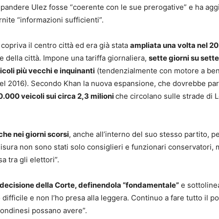
espandere Ulez fosse “coerente con le sue prerogative” e ha agg
nite “informazioni sufficienti”.
opriva il centro città ed era già stata
ampliata una volta nel 2
 della città. Impone una tariffa giornaliera,
sette giorni su sette
icoli più vecchi e inquinanti
(tendenzialmente con motore a be
 del 2016). Secondo Khan la nuova espansione, che dovrebbe part
.000 veicoli sui circa 2,3 milioni
che circolano sulle strade di 
che nei giorni scorsi
, anche all’interno del suo stesso partito, p
isura non sono stati solo consiglieri e funzionari conservatori,
 tra gli elettori”.
decisione della Corte, definendola “fondamentale”
e sottolin
ifficile e non l’ho presa alla leggera. Continuo a fare tutto il po
londinesi possano avere”.