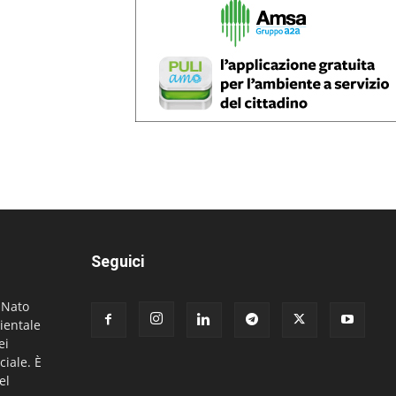
Seguici
. Nato
ientale
ei
ciale. È
el