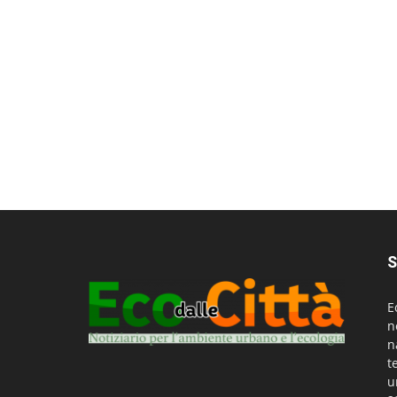
S
E
n
n
t
u