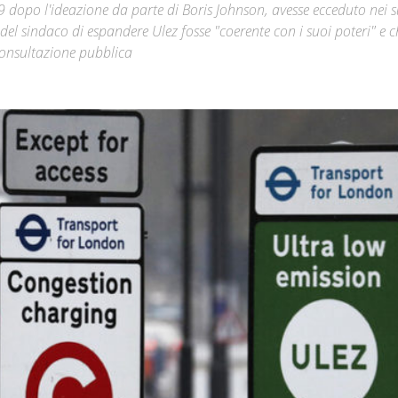
 dopo l'ideazione da parte di Boris Johnson, avesse ecceduto nei s
e del sindaco di espandere Ulez fosse "coerente con i suoi poteri" e 
Città
 consultazione pubblica