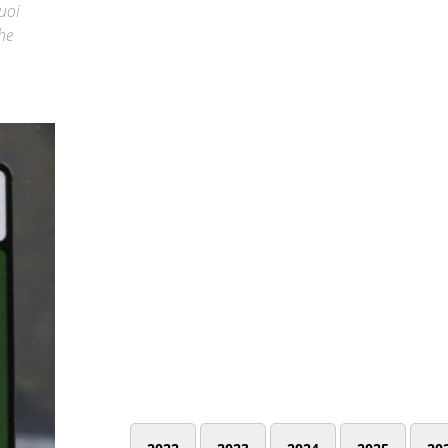
uoi
che