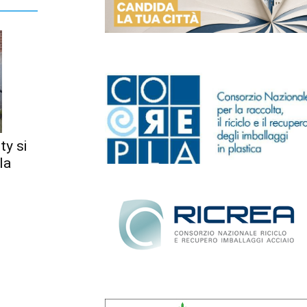
ty si
la