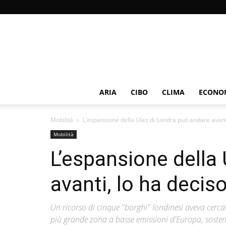
ARIA
CIBO
CLIMA
ECONOM
Mobilità
L’espansione della Ulez di Londra può andare avanti, 
Mobilità
L’espansione della
avanti, lo ha deciso
Un ricorso di cinque "borghi" londinesi aveva cercato 
più grande zona a basse emissioni d'Europa, sostene