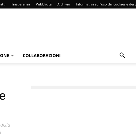
atti
Trasparenza
Pubblicità
Archivio
Informativa sull’uso dei cookies e dei d
IONE
COLLABORAZIONI
re
 della
l