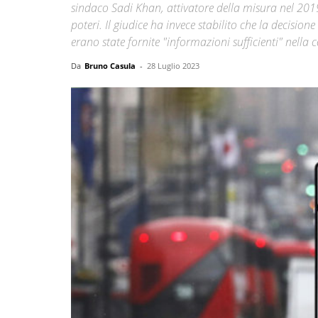
sindaco Sadi Khan, attivatore della misura nel 2019
poteri. Il giudice ha invece stabilito che la decision
erano state fornite "informazioni sufficienti" nella
Da
Bruno Casula
-
28 Luglio 2023