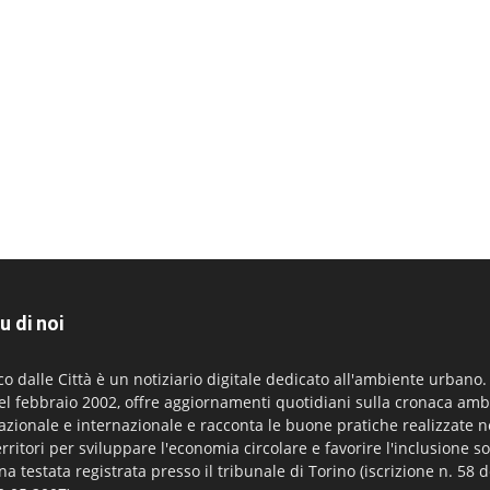
u di noi
co dalle Città è un notiziario digitale dedicato all'ambiente urbano
el febbraio 2002, offre aggiornamenti quotidiani sulla cronaca amb
azionale e internazionale e racconta le buone pratiche realizzate n
erritori per sviluppare l'economia circolare e favorire l'inclusione so
na testata registrata presso il tribunale di Torino (iscrizione n. 58 d