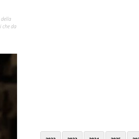
 della
ti che da