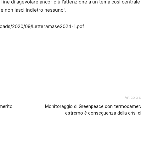
al fine di agevolare ancor più l’attenzione a un tema così centrale
he non lasci indietro nessuno”.
ploads/2020/09/Letteramase2024-1.pdf
Articolo 
 merito
Monitoraggio di Greenpeace con termocamera
estremo è conseguenza della crisi c