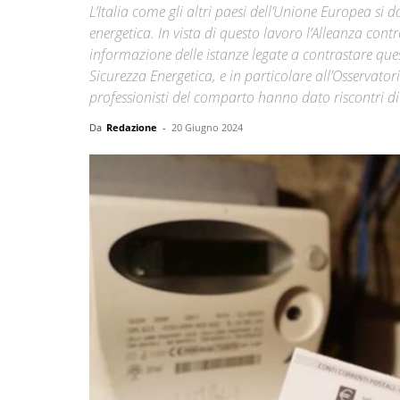
L’Italia come gli altri paesi dell’Unione Europea si
energetica. In vista di questo lavoro l’Alleanza con
informazione delle istanze legate a contrastare que
Sicurezza Energetica, e in particolare all’Osservator
professionisti del comparto hanno dato riscontri di
Da
Redazione
-
20 Giugno 2024