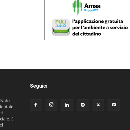
Seguici
. Nato
ientale
ei
ciale. È
el