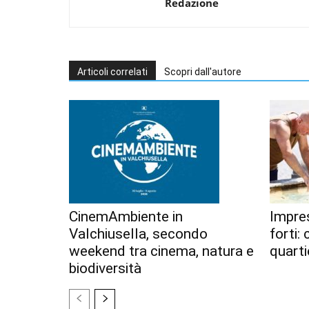
Redazione
Articoli correlati
Scopri dall'autore
CinemAmbiente in
Impres
Valchiusella, secondo
forti:
weekend tra cinema, natura e
quarti
biodiversità