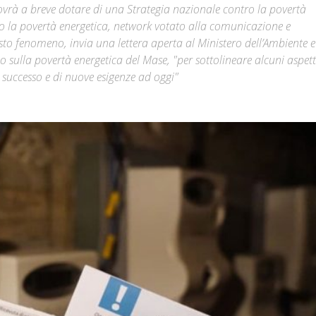
 dovrà a breve dotare di una Strategia nazionale contro la povertà
tro la povertà energetica, network votato alla comunicazione e
Città
sto fenomeno, invia una lettera aperta al Ministero dell’Ambiente e
io sulla povertà energetica del Mase, "per sottolineare alcuni aspet
 successo e di nuove esigenze ad oggi"