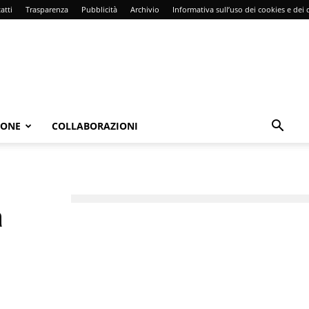
atti
Trasparenza
Pubblicità
Archivio
Informativa sull’uso dei cookies e dei d
IONE
COLLABORAZIONI
a