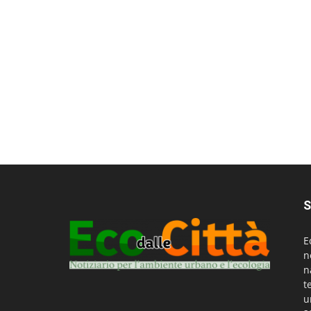
S
E
n
n
t
u