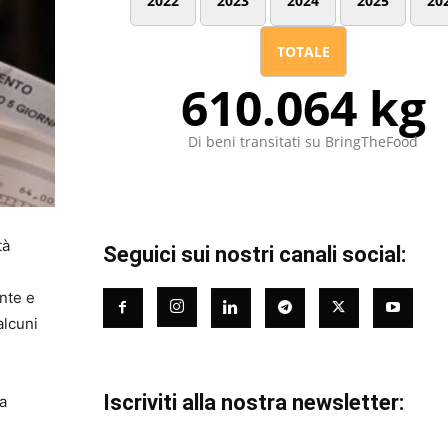
2022
2023
2024
2025
20
TOTALE
610.064 kg
Di beni transitati su BringTheFood
tà
Seguici sui nostri canali social:
nte e
alcuni
Iscriviti alla nostra newsletter:
la