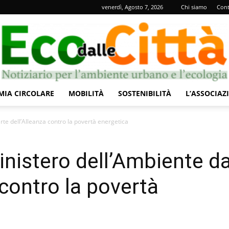
venerdì, Agosto 7, 2026
Chi siamo
Cont
IA CIRCOLARE
MOBILITÀ
SOSTENIBILITÀ
L’ASSOCIAZ
Eco
rte dell’Alleanza contro la povertà energetica
inistero dell’Ambiente d
 contro la povertà
dalle