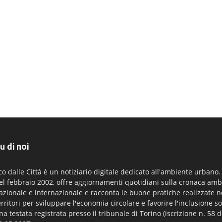
u di noi
co dalle Città è un notiziario digitale dedicato all'ambiente urbano
el febbraio 2002, offre aggiornamenti quotidiani sulla cronaca amb
azionale e internazionale e racconta le buone pratiche realizzate n
erritori per sviluppare l'economia circolare e favorire l'inclusione so
na testata registrata presso il tribunale di Torino (iscrizione n. 58 d