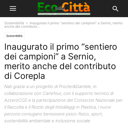
Sostenibilità
Inaugurato il primo “sentiero dei campioni” a Sernio, merito
anche del contributo...
Sostenibilità
Inaugurato il primo “sentiero
dei campioni” a Sernio,
merito anche del contributo
di Corepla
Nati grazie a un progetto di Procter&Gamble, in
collaborazione con Carrefour, con il supporto tecnico di
AzzeroCO2 e la partecipazione del Consorzio Nazionale per
il Raccolta e il Riciclo degli Imballaggi in Plastica, i nuovi
percorsi coniugano benessere psico-fisico, sport,
sostenibilità ambientale e inclusione sociale