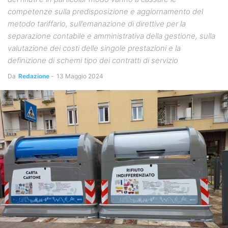
competenze sulla predisposizione e aggiornamento del
metodo tariffario, sull’emanazione di direttive per la
separazione contabile e amministrativa della gestione, sulla
valutazione dei costi delle singole prestazioni e la
definizione di schemi tipo dei contratti di servizio
Da
Redazione
-
13 Maggio 2024