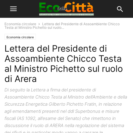
Economia circolare
Lettera del Presidente di Assoambiente Chicco
Testa al Ministro Pichetto sul ruolo...
Economia circolare
Lettera del Presidente di
Assoambiente Chicco Testa
al Ministro Pichetto sul ruolo
di Arera
Di seguito la Lettera a firma del presidente di
Assoambiente Chicco Testa al Ministro dell’Ambiente e della
Sicurezza Energetica Gilberto Pichetto Fratin, in relazione
agli emendamenti presenti nel ddl Superbonus e misure
fiscali (AS 1092, all’esame del Senato) che rimettono in
discussione il ruolo di ARERA nella regolazione del sistema
dei rifiuti e in particolar modo vanno a cassare le