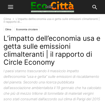
Clima
L’impatto dell’economia usa e getta sulle emissioni climalteranti |
il rapporto di...
Clima
Economia circolare
L’impatto dell’economia usa e
getta sulle emissioni
climalteranti | il rapporto di
Circle Economy
I paesi stanno trascurando il massiccio impatto
dell’economia “usa e getta” sulle emissioni di riscaldamento
del pianeta. Secondo una ricerca pubblicata
dall'associazione ambientalista il 19 gennaio che ha calcolato
che più di mezzo trilione di tonnellate di materiali vergini
sono stati consumati dall’accordo sul clima di Parigi del 2015