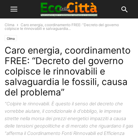
Clima
Caro energia, coordinamento FREE: “Decreto del governo
colpisce le rinnovabili e salvaguardia...
Clima
Caro energia, coordinamento
FREE: “Decreto del governo
colpisce le rinnovabili e
salvaguardia le fossili, causa
del problema”
"Colpire le rinnovabili. È questo il senso del decreto che
vorrebbe aiutare, il condizionale è d'obbligo, le imprese
strette nella morsa dei prezzi energetici impazziti a causa
delle tensioni geopolitiche e di mercato che riguardano il gas
"afferma il Coordinamento Fonti Rinnovabili ed Efficienza