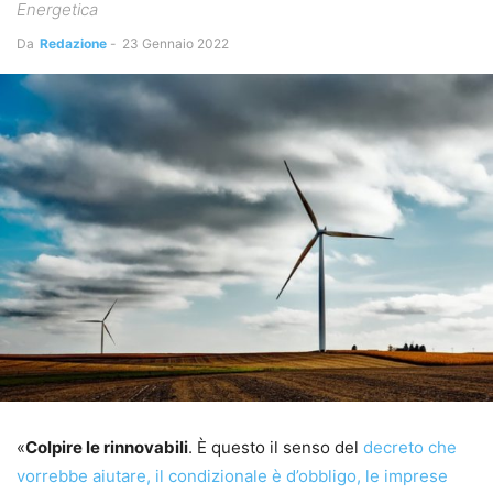
Energetica
Da
Redazione
-
23 Gennaio 2022
«
Colpire le rinnovabili
. È questo il senso del
decreto che
vorrebbe aiutare, il condizionale è d’obbligo, le imprese