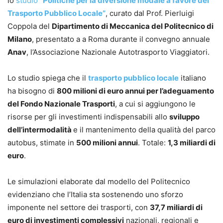
lo
studio
“Politiche per la diversione modale a favore del
Trasporto Pubblico Locale”
, curato dal Prof. Pierluigi
Coppola del
Dipartimento di Meccanica del Politecnico di
Milano
, presentato a a Roma durante il convegno annuale
Anav
, l’Associazione Nazionale Autotrasporto Viaggiatori.
Lo studio spiega che il
trasporto pubblico locale
italiano
ha bisogno di
800 milioni di euro annui per l’adeguamento
del Fondo Nazionale Trasporti
, a cui si aggiungono le
risorse per gli investimenti indispensabili allo
sviluppo
dell’intermodalità
e il mantenimento della qualità del parco
autobus, stimate in
500 milioni annui
. Totale:
1,3 miliardi di
euro
.
Le simulazioni elaborate dal modello del Politecnico
evidenziano che l’Italia sta sostenendo uno sforzo
imponente nel settore dei trasporti, con
37,7 miliardi di
euro di investimenti complessivi
nazionali, regionali e