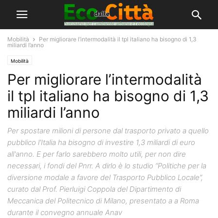
Mobilità
Per migliorare l’intermodalità il tpl italiano ha bisogno di 1,3
miliardi l’anno
Mobilità
Per migliorare l’intermodalità
il tpl italiano ha bisogno di 1,3
miliardi l’anno
Per spostare milioni di persone dal trasporto privato a quello
pubblico l'Italia ha bisogno di investire 1,3 miliardi di euro
all'anno. E per farlo sarebbero molto utili, per non dire
necessari, i fondi del Pnrr. A dirlo è lo studio “Politiche per la
diversione modale a favore del Trasporto Pubblico Locale”,
curato dal Prof. Pierluigi Coppola del Dipartimento di
Meccanica del Politecnico di Milano, presentato a a Roma
durante il convegno annuale Anav