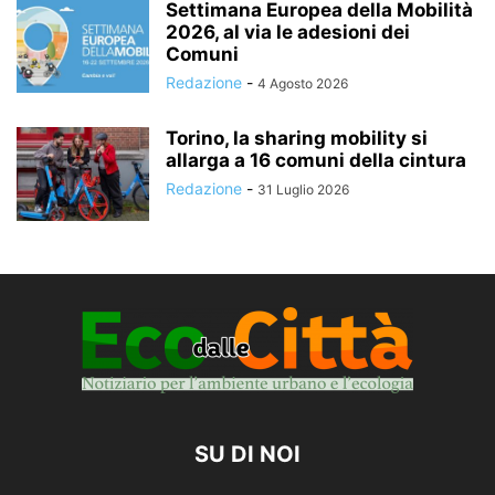
Settimana Europea della Mobilità
2026, al via le adesioni dei
Comuni
Redazione
-
4 Agosto 2026
Torino, la sharing mobility si
allarga a 16 comuni della cintura
Redazione
-
31 Luglio 2026
SU DI NOI