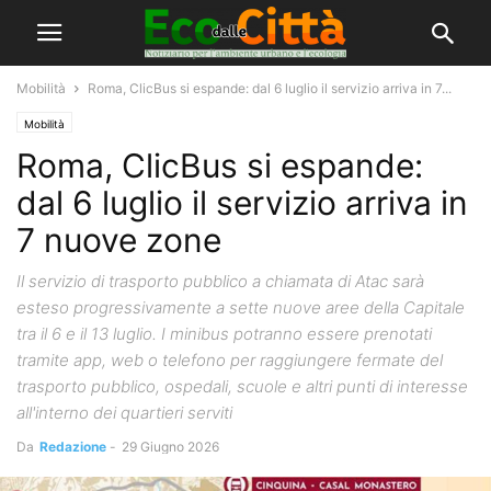
Mobilità
Roma, ClicBus si espande: dal 6 luglio il servizio arriva in 7...
Mobilità
Roma, ClicBus si espande:
dal 6 luglio il servizio arriva in
7 nuove zone
Il servizio di trasporto pubblico a chiamata di Atac sarà
esteso progressivamente a sette nuove aree della Capitale
tra il 6 e il 13 luglio. I minibus potranno essere prenotati
tramite app, web o telefono per raggiungere fermate del
trasporto pubblico, ospedali, scuole e altri punti di interesse
all'interno dei quartieri serviti
Da
Redazione
-
29 Giugno 2026