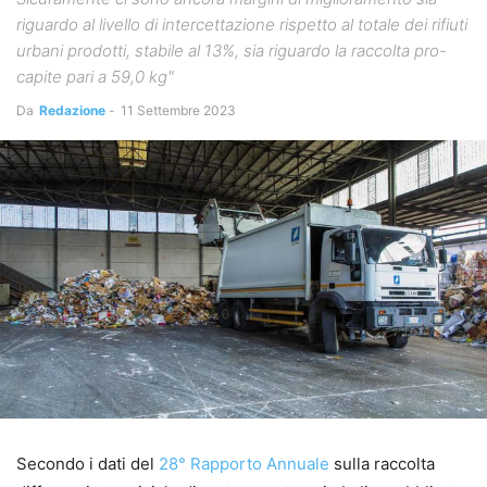
riguardo al livello di intercettazione rispetto al totale dei rifiuti
urbani prodotti, stabile al 13%, sia riguardo la raccolta pro-
capite pari a 59,0 kg"
Da
Redazione
-
11 Settembre 2023
Secondo i dati del
28° Rapporto Annuale
sulla raccolta