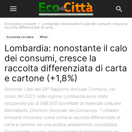
Economia circolare
Lombardia: nonostante il calo dei consumi, cresce la
raccolta differenziata di carta...
Economia circolare
Rifiuti
Lombardia: nonostante il calo
dei consumi, cresce la
raccolta differenziata di carta
e cartone (+1,8%)
Secondo i dati del 28° Rapporto Annuale Comieco, nel
corso del 2022 nella regione Lombardia sono state
recuperate più di 588.000 tonnellate di materiale cellulare.
Montalbetti, Direttore Generale del Consorzio: “I cittadini
lombardi mostrano come ormai la raccolta differenziata di
carta e cartone sia una pratica ampiamente consolidata.
Sicuramente ci sono ancora margini di miglioramento sia