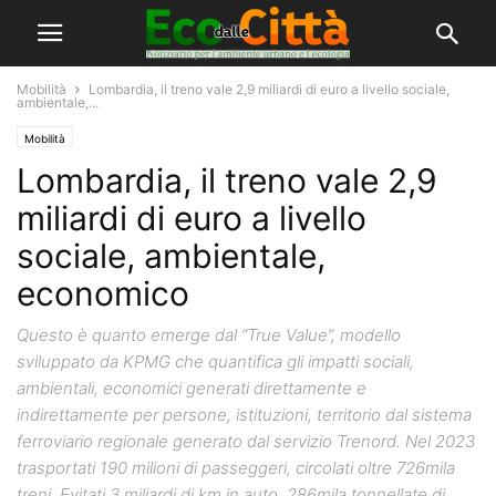
Mobilità
Lombardia, il treno vale 2,9 miliardi di euro a livello sociale,
ambientale,...
Mobilità
Lombardia, il treno vale 2,9
miliardi di euro a livello
sociale, ambientale,
economico
Questo è quanto emerge dal “True Value”, modello
sviluppato da KPMG che quantifica gli impatti sociali,
ambientali, economici generati direttamente e
indirettamente per persone, istituzioni, territorio dal sistema
ferroviario regionale generato dal servizio Trenord. Nel 2023
trasportati 190 milioni di passeggeri, circolati oltre 726mila
treni. Evitati 3 miliardi di km in auto, 286mila tonnellate di