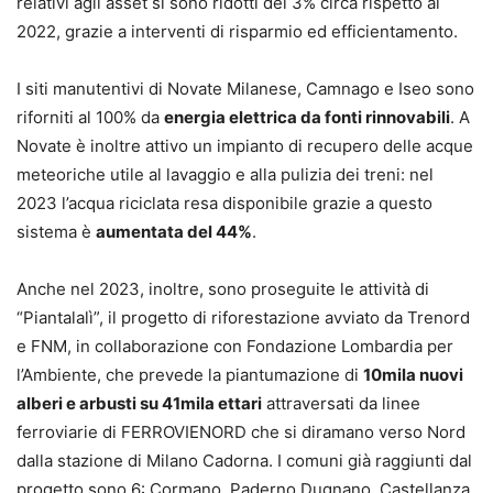
relativi agli asset si sono ridotti del 3% circa rispetto al
2022, grazie a interventi di risparmio ed efficientamento.
I siti manutentivi di Novate Milanese, Camnago e Iseo sono
riforniti al 100% da
energia elettrica da fonti rinnovabili
. A
Novate è inoltre attivo un impianto di recupero delle acque
meteoriche utile al lavaggio e alla pulizia dei treni: nel
2023 l’acqua riciclata resa disponibile grazie a questo
sistema è
aumentata del 44%
.
Anche nel 2023, inoltre, sono proseguite le attività di
“Piantalalì”, il progetto di riforestazione avviato da Trenord
e FNM, in collaborazione con Fondazione Lombardia per
l’Ambiente, che prevede la piantumazione di
10mila nuovi
alberi e arbusti su 41mila ettari
attraversati da linee
ferroviarie di FERROVIENORD che si diramano verso Nord
dalla stazione di Milano Cadorna. I comuni già raggiunti dal
progetto sono 6: Cormano, Paderno Dugnano, Castellanza,