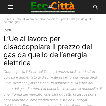
Clima
L’Ue al lavoro per disaccoppiare il prezzo del gas da quello
dell’energia...
Clima
L’Ue al lavoro per
disaccoppiare il prezzo del
gas da quello dell’energia
elettrica
Come riporta il Financial Times, il prezzo dell'elettricità in
Europa è aumentato di dieci volte rispetto alla media degli
ultimi dieci anni, in linea con un aumento di 14 volte del
costo del gas. Sempre più paesi Ue invocano la necessità di
una riforma del mercato, che sarà oggetto di discussione
nella riunione di emergenza dei ministri dell’Energia
dell’Unione Europea che si terrà a Praga il 9 settembre