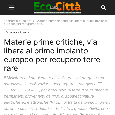
Economia circolare
Materie prime critiche, via libera al primo impianto
europeo per recupero terre...
Economia circolare
Materie prime critiche, via
libera al primo impianto
europeo per recupero terre
rare
Il Ministero dell’Ambiente e della Sicurezza Energetica ha
autorizzato la realizzazione del progetto strategico LIFE
22ENV-IT-INSPIREE, per il recupero di terre rare da magneti
permanenti provenienti da rifiuti di apparecchiature
elettriche ed elettroniche (RAEE). Si tratta del primo impianto
europeo su scala industriale dedicato a questa attività, che
sorgerà presso lo stabilimento di Ceccano (Frosinone)