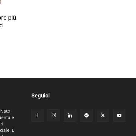
re più
ed
Seguici
. Nato
ientale
ei
ciale. È