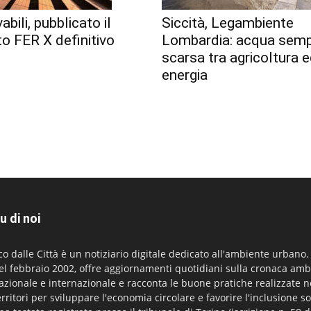
abili, pubblicato il
Siccità, Legambiente
o FER X definitivo
Lombardia: acqua semp
scarsa tra agricoltura 
energia
u di noi
co dalle Città è un notiziario digitale dedicato all'ambiente urbano
el febbraio 2002, offre aggiornamenti quotidiani sulla cronaca amb
azionale e internazionale e racconta le buone pratiche realizzate n
erritori per sviluppare l'economia circolare e favorire l'inclusione so