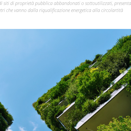
 di siti di proprietà pubblica abbandonati o sottoutilizzati, presen
i che vanno dalla riqualificazione energetica alla circolartità
Città