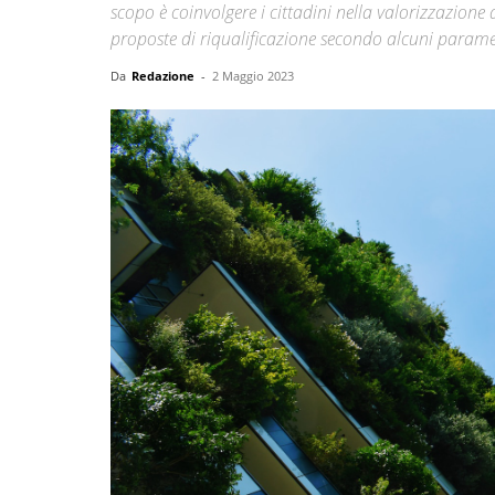
scopo è coinvolgere i cittadini nella valorizzazione
proposte di riqualificazione secondo alcuni parametr
Da
Redazione
-
2 Maggio 2023