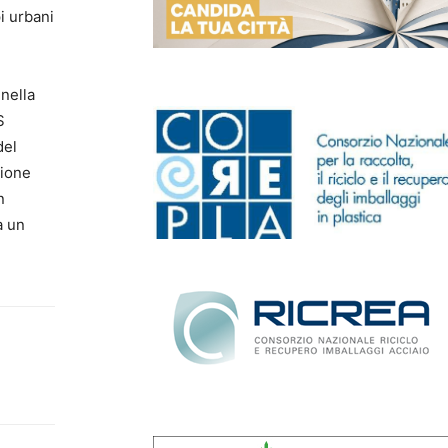
pi urbani
 nella
S
del
zione
n
a un