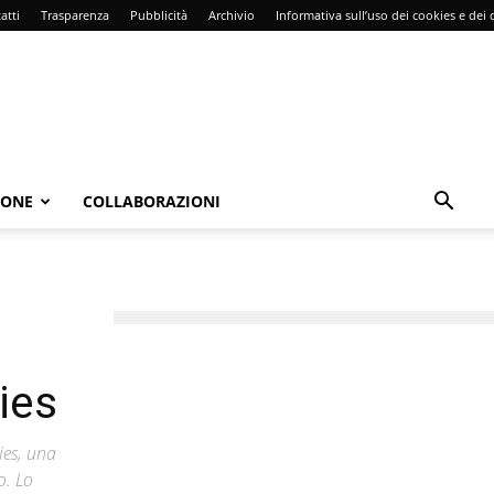
atti
Trasparenza
Pubblicità
Archivio
Informativa sull’uso dei cookies e dei d
IONE
COLLABORAZIONI
ies
ies, una
o. Lo