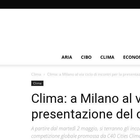
ARIA
CIBO
CLIMA
ECONOM
Clima
Clima: a Milano al via ciclo di incontri per la presentaz
Clima
Clima: a Milano al v
presentazione del 
A partire dal martedì 2 maggio, si terranno gli inco
competizione globale promossa da C40 Cities Clima