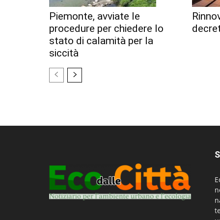
Piemonte, avviate le
Rinnov
procedure per chiedere lo
decret
stato di calamità per la
siccità
S
E
n
n
t