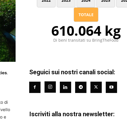
2022
2023
2024
2025
20
TOTALE
610.064 kg
Di beni transitati su BringTheFood
Seguici sui nostri canali social:
ties
.
o di
ivello
Iscriviti alla nostra newsletter:
vo e