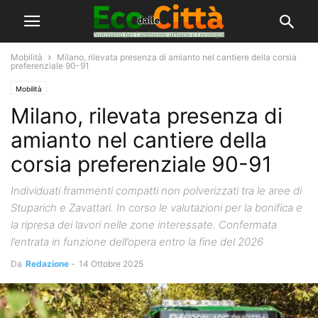
Mobilità
Milano, rilevata presenza di amianto nel cantiere della corsia
preferenziale 90-91
Mobilità
Milano, rilevata presenza di
amianto nel cantiere della
corsia preferenziale 90-91
Individuati frammenti compatti non polverizzati tra le aree di
Stuparich e Zavattari. In corso le valutazioni per la bonifica e
la ripresa dei lavori nelle zone interessate. Confermata
l’entrata in funzione dell’opera entro la fine del 2026
Da
Redazione
-
14 Ottobre 2025