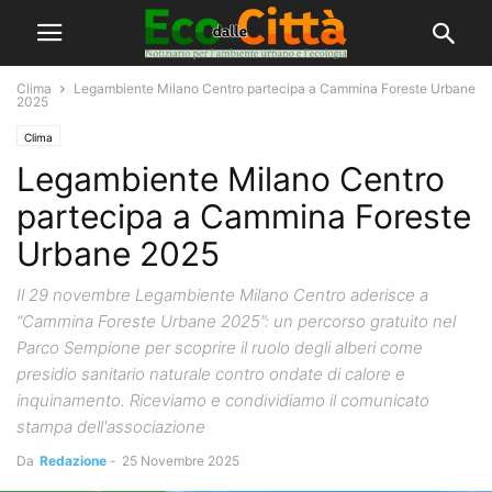
Clima
Legambiente Milano Centro partecipa a Cammina Foreste Urbane
2025
Clima
Legambiente Milano Centro
partecipa a Cammina Foreste
Urbane 2025
Il 29 novembre Legambiente Milano Centro aderisce a
“Cammina Foreste Urbane 2025”: un percorso gratuito nel
Parco Sempione per scoprire il ruolo degli alberi come
presidio sanitario naturale contro ondate di calore e
inquinamento. Riceviamo e condividiamo il comunicato
stampa dell'associazione
Da
Redazione
-
25 Novembre 2025