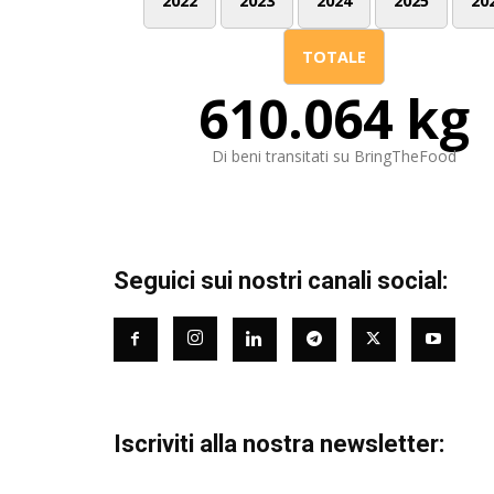
2022
2023
2024
2025
20
TOTALE
610.064 kg
Di beni transitati su BringTheFood
Seguici sui nostri canali social:
Iscriviti alla nostra newsletter: