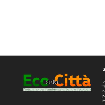
S
E
f
n
p
r