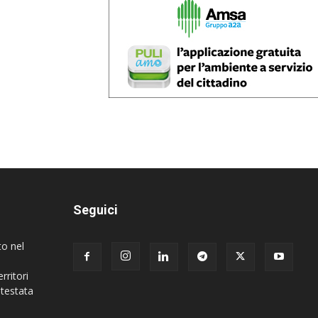
Seguici
to nel
rritori
 testata