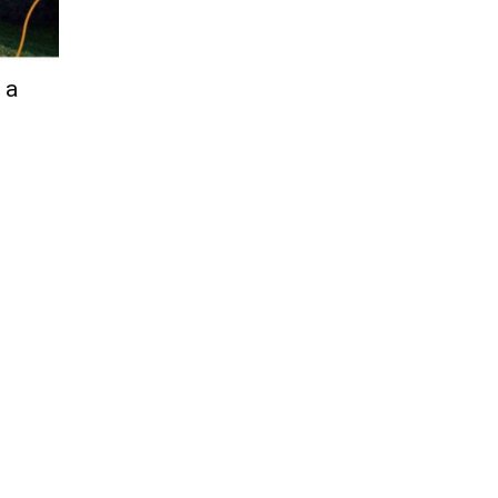
Città
 a