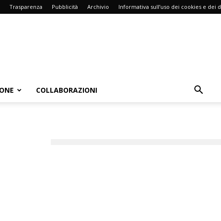
Trasparenza
Pubblicità
Archivio
Informativa sull’uso dei cookies e dei d
IONE
COLLABORAZIONI