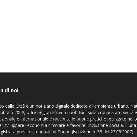
u di noi
co dalle Città è un notiziario digitale dedicato all'ambiente urbano. Na
ebbraio 2002, offre aggiornamenti quotidiani sulla cronaca ambientale
azionale e internazionale e racconta le buone pratiche realizzate nei te
er sviluppare l'economia circolare e favorire l'inclusione sociale. È una
egistrata presso il tribunale di Torino (iscrizione n. 58 del 22.05.2007).