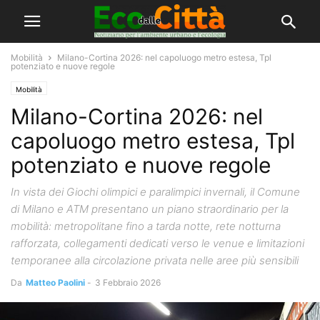
Mobilità
Milano-Cortina 2026: nel capoluogo metro estesa, Tpl
potenziato e nuove regole
Mobilità
Milano-Cortina 2026: nel
capoluogo metro estesa, Tpl
potenziato e nuove regole
In vista dei Giochi olimpici e paralimpici invernali, il Comune
di Milano e ATM presentano un piano straordinario per la
mobilità: metropolitane fino a tarda notte, rete notturna
rafforzata, collegamenti dedicati verso le venue e limitazioni
temporanee alla circolazione privata nelle aree più sensibili
Da
Matteo Paolini
-
3 Febbraio 2026