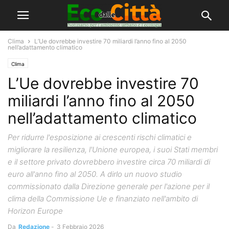
Clima
L’Ue dovrebbe investire 70 miliardi l’anno fino al 2050
nell’adattamento climatico
Clima
L’Ue dovrebbe investire 70
miliardi l’anno fino al 2050
nell’adattamento climatico
Per ridurre l'esposizione ai crescenti rischi climatici e
migliorare la resilienza, l'Unione europea, i suoi Stati membri
e il settore privato dovrebbero investire circa 70 miliardi di
euro all'anno fino al 2050. A dirlo un nuovo studio
commissionato dalla Direzione generale per l'azione per il
clima della Commissione Ue e finanziato nell'ambito di
Horizon Europe
Da
Redazione
-
3 Febbraio 2026